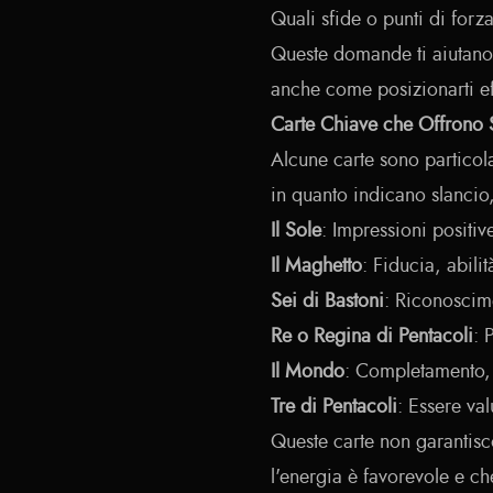
Quali sfide o punti di forza
Queste domande ti aiutan
anche come posizionarti e
Carte Chiave che Offrono S
Alcune carte sono particola
in quanto indicano slancio
Il Sole
: Impressioni positiv
Il Maghetto
: Fiducia, abil
Sei di Bastoni
: Riconoscime
Re o Regina di Pentacoli
: 
Il Mondo
: Completamento,
Tre di Pentacoli
: Essere val
Queste carte non garantisc
l'energia è favorevole e ch