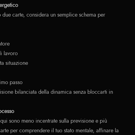
ergetico
o due carte, considera un semplice schema per
atore
di lavoro
sta situazione
simo passo
visione bilanciata della dinamica senza bloccarti in
rocesso
loqui sono meno incentrate sulla previsione e più
rte per comprendere il tuo stato mentale, affinare la