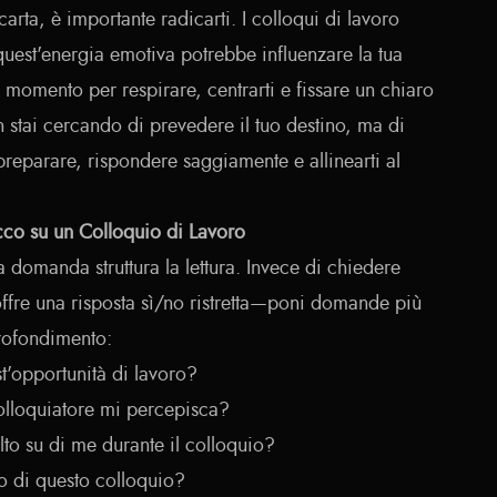
carta, è importante radicarti. I colloqui di lavoro
quest'energia emotiva potrebbe influenzare la tua
n momento per respirare, centrarti e fissare un chiaro
on stai cercando di prevedere il tuo destino, ma di
 preparare, rispondere saggiamente e allinearti al
co su un Colloquio di Lavoro
ua domanda struttura la lettura. Invece di chiedere
ffre una risposta sì/no ristretta—poni domande più
rofondimento:
'opportunità di lavoro?
olloquiatore mi percepisca?
lto su di me durante il colloquio?
ato di questo colloquio?