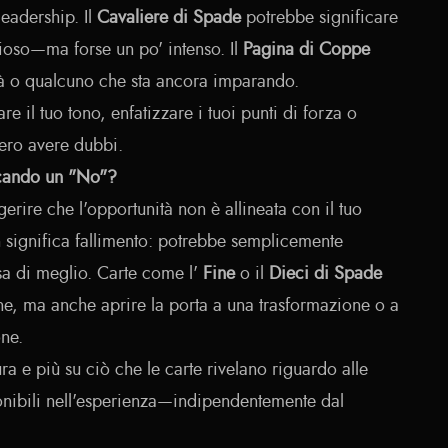
leadership. Il
Cavaliere di Spade
potrebbe significare
oso—ma forse un po' intenso. Il
Pagina di Coppe
ità o qualcuno che sta ancora imparando.
re il tuo tono, enfatizzare i tuoi punti di forza o
bero avere dubbi.
icando un "No"?
gerire che l'opportunità non è allineata con il tuo
significa fallimento: potrebbe semplicemente
osa di meglio. Carte come l'
Fine
o il
Dieci di Spade
ine, ma anche aprire la porta a una trasformazione o a
ne.
a e più su ciò che le carte rivelano riguardo alle
ponibili nell'esperienza—indipendentemente dal