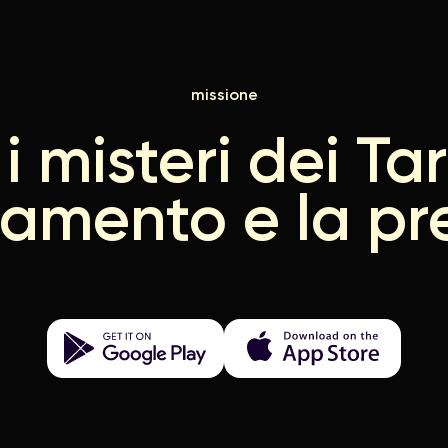
missione
i misteri dei Ta
namento e la pr
Get it on Google Play
Download on the App Store