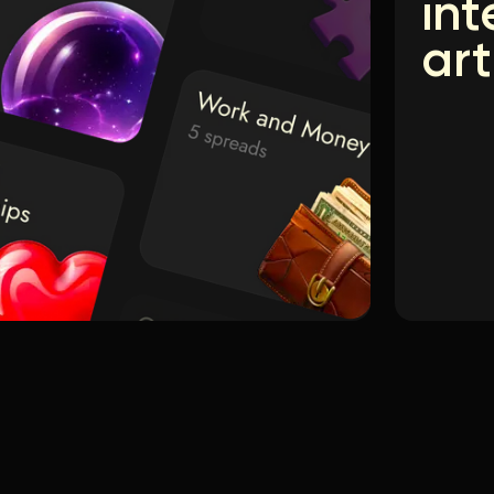
int
art