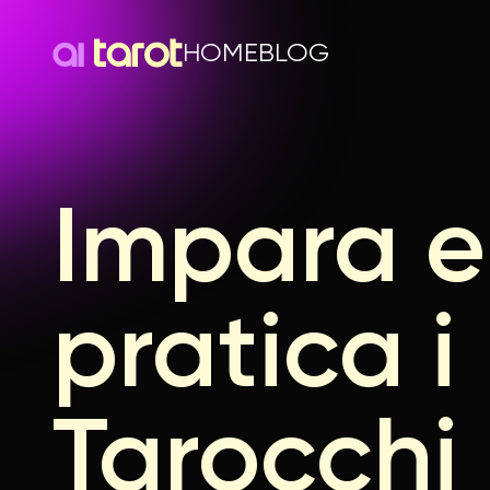
HOME
BLOG
Impara e
AI Tarot Card Reading – Learn and Practice Tarot App
pratica i
Tarocchi