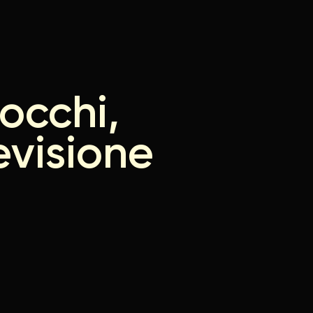
rocchi,
evisione