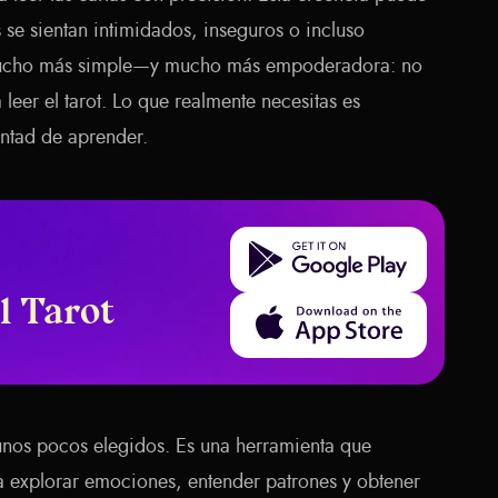
 se sientan intimidados, inseguros o incluso
 mucho más simple—y mucho más empoderadora: no
 leer el tarot. Lo que realmente necesitas es
untad de aprender.
Get it on Google Play
l Tarot
Download on the App Store
a unos pocos elegidos. Es una herramienta que
a explorar emociones, entender patrones y obtener