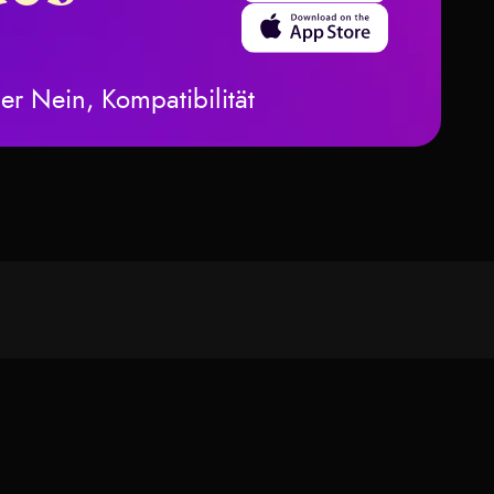
und tiefes
Download on the App Store
Symbolik
er Nein, Kompatibilität