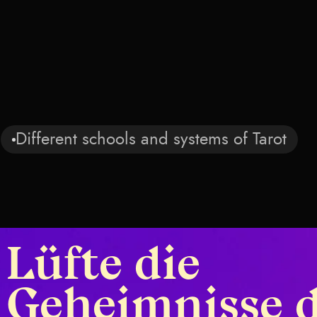
:
Different schools and systems of Tarot
Advanced concepts and
Aleister C
Different schools and s
Lüfte die
Thoth-Tar
n
Unverwech
Geheimnisse 