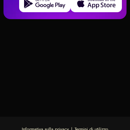
Come Interpretare le Carte dei
Le Carte Più Potenti del Tarot – E
Tarocchi con i Prompt di
Perché Importano
ChatGPT
Informativa sulla privacy
|
Termini di utilizzo