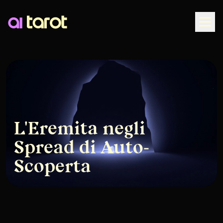
Togg
L'Eremita negli
Spread di Auto-
Scoperta