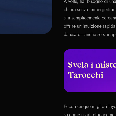
A volte, hai bisogno di una
chiara senza immergerti in
stia semplicemente cercand
offrire un'intuizione rapid
da usare—anche se stai app
Svela i miste
Tarocchi
Ecco i cinque migliori layo
su come usarli efficacemen