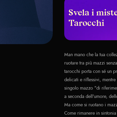
Svela i miste
Tarocchi
Man mano che la tua collez
ruotare tra più mazzi sen
tarocchi porta con sé un p
delicati e riflessivi, mentre
singolo mazzo "di riferimen
a seconda dell'umore, dello
Ma come si ruotano i mazzi
Come rimanere in sintonia