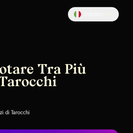
Italiano
Locale switcher
tare Tra Più
 Tarocchi
i di Tarocchi