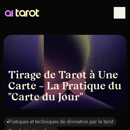
Togg
Tirage de Tarot à Une
Carte – La Pratique du
"Carte du Jour"
Pratiques et techniques de divination par le tarot