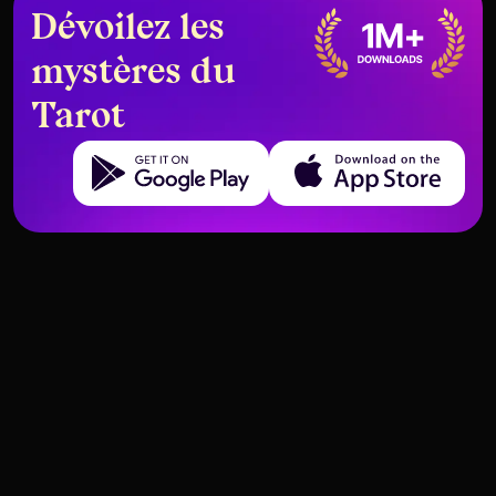
Dévoilez les
mystères du
Tarot
Get it on Google Play
Download on the App Store
Pratiques et techniques de divination par le tarot
Pratiques et techniques de divination par le tarot
La carte significatrice – Ce qu'elle
Preparation for a tarot reading
Mélanger et couper le jeu de tarot
Preparation for a tarot reading
est et quand l'utiliser
– Méthodes pour sélectionner les
cartes intuitivement