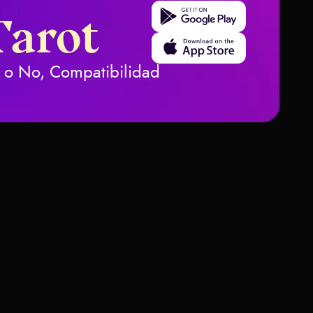
Get it on Google Play
Tarot
Download on the App Store
Sí o No, Compatibilidad
 y significados de las cartas del Tarot
Espadas –
o e
ción