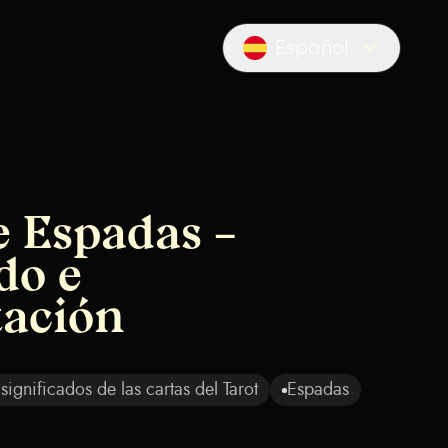
Español
Locale switcher
e Espadas –
do e
tación
 significados de las cartas del Tarot
Espadas