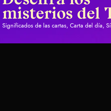
Descifra los
misterios del 
Significados de las cartas, Carta del día, 
as del Tarot
Estructura de la baraja
Nueve de 
Espadas
Significad
Interpreta