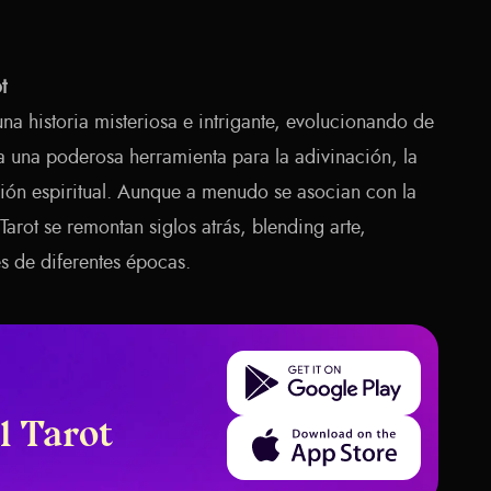
t
 una historia misteriosa e intrigante, evolucionando de
a una poderosa herramienta para la adivinación, la
ación espiritual. Aunque a menudo se asocian con la
 Tarot se remontan siglos atrás, blending arte,
és de diferentes épocas.
Get it on Google Play
l Tarot
Download on the App Store