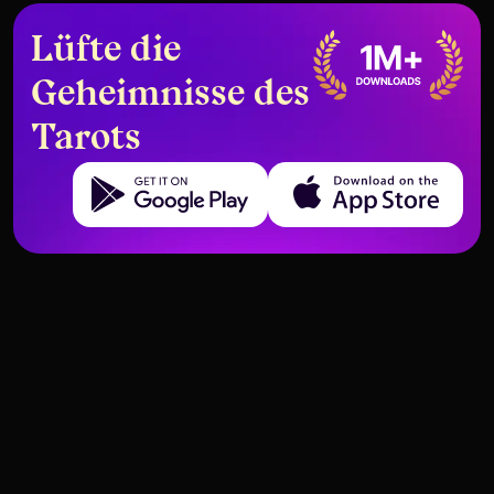
Lüfte die
Geheimnisse des
Tarots
Get it on Google Play
Download on the App Store
Was ist ein Signifikator im Tarot
Bereite Deine Energie für eine
und wie verwendet man ihn?
Tarot-Sitzung vor