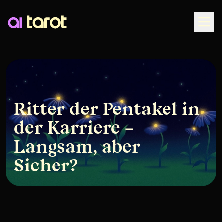
Togg
Ritter der Pentakel in
der Karriere –
Langsam, aber
Sicher?