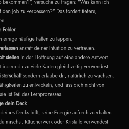
b bekommen?", versuche zu fragen: "Was kann ich
den Job zu verbessern?" Das fördert tiefere,
en.
e Fehler
in einige häufige Fallen zu tappen:
erlassen
anstatt deiner Intuition zu vertrauen.
t stellen
in der Hoffnung auf eine andere Antwort.
n
indem du zu viele Karten gleichzeitig verwendest.
sterschaft
sondern erlaube dir, natürlich zu wachsen.
Fähigkeiten zu entwickeln, und lass dich nicht von
ie ist Teil des Lernprozesses.
ege dein Deck
eines Decks hilft, seine Energie aufrechtzuerhalten.
du mischst, Räucherwerk oder Kristalle verwendest