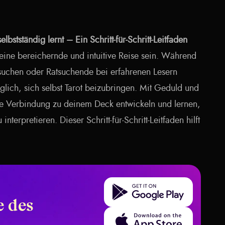
bstständig lernt – Ein Schritt-für-Schritt-Leitfaden
eine bereichernde und intuitive Reise sein. Während
uchen oder Ratsuchende bei erfahrenen Lesern
glich, sich selbst Tarot beizubringen. Mit Geduld und
ke Verbindung zu deinem Deck entwickeln und lernen,
interpretieren. Dieser Schritt-für-Schritt-Leitfaden hilft
Get it on Google Play
 des
Download on the App Store