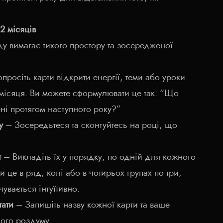
.
2 місяців
у вимагає тихого простору та зосередженої
просіть карти відкрити енергії, теми або уроки
місяця. Ви можете сформулювати це так: “Що
ні протягом наступного року?”
у
– Зосередьтеся та сконтуйтесь на році, що
т
– Викладіть їх у порядку, по одній для кожного
и це в ряд, колі або в чотирьох групах по три,
увається інтуїтивно.
тати
– Запишіть назву кожної карти та ваше
ого роздуму.