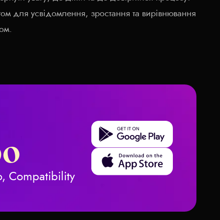
том для усвідомлення, зростання та вирівнювання
ом.
Get it on Google Play
ро
Download on the App Store
, Compatibility