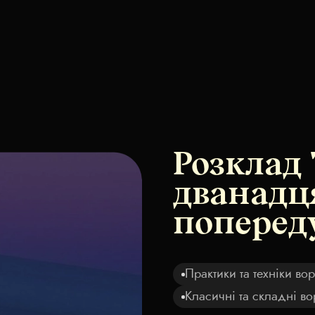
Розклад 
дванадця
попереду
Практики та техніки во
Класичні та складні во