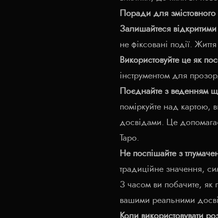
Поради для змістовного 
Залишайтеся відкритими
не фіксовані події. Житт
Використовуйте це як пос
інструментом для прозор
Поєднайте з веденням 
поміркуйте над картою, ви
досвідами. Це допомагає
Таро.
Не поспішайте з тлумаче
традиційне значення, сим
З часом ви побачите, як 
вашими реальними досв
Коли використовувати роз