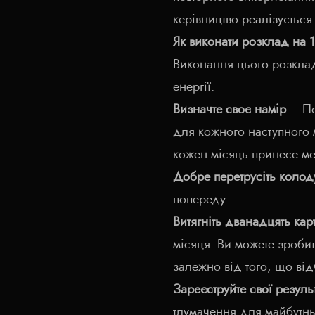
керівництво реалізується
Як виконати розклад на 1
Виконання цього розклад
енергії.
Визначте своє намір
– По
для кожного наступного 
кожен місяць принесе ме
Добре перетрусіть колод
попереду.
Витягніть дванадцять кар
місяця. Ви можете зробит
залежно від того, що відч
Зареєструйте свої резуль
тлумачення для майбутнь