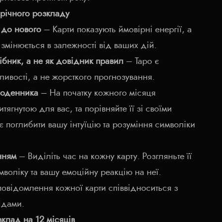
річного розкладу
 до нового
– Карти показують ймовірні енергії, а
я змінюється в залежності від ваших дій.
ібник, а не як довідник правил
– Таро є
ливості, а не жорсткого прогнозування.
щоденника
– На початку кожного місяця
тягнутою для вас, та порівняйте її зі своїми
 поглибити вашу інтуїцію та розуміння символіки
нням
– Виділіть час на кожну карту. Розгляньте її
воліку та вашу емоційну реакцію на неї.
повідомлення кожної карти співвідноситься з
ідами.
клад на 12 місяців