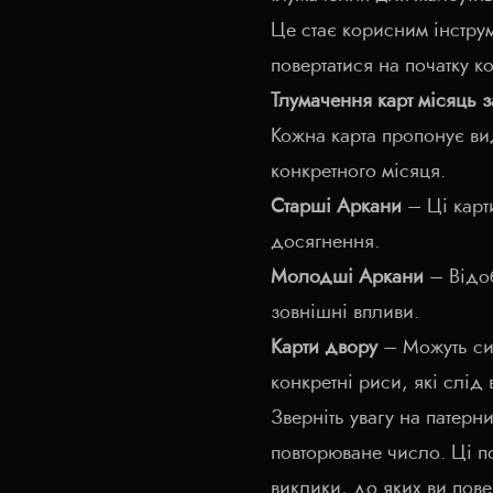
Це стає корисним інстру
повертатися на початку к
Тлумачення карт місяць 
Кожна карта пропонує ви
конкретного місяця.
Старші Аркани
– Ці карт
досягнення.
Молодші Аркани
– Відоб
зовнішні впливи.
Карти двору
– Можуть сим
конкретні риси, які слід 
Зверніть увагу на патерни,
повторюване число. Ці п
виклики, до яких ви пове