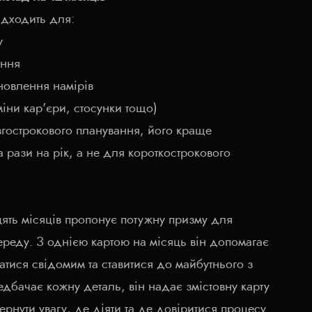
ідходить для:
у
ення
новлення намірів
іни кар'єри, стосунки тощо)
гострокового планування, його краще
 рази на рік, а не для короткострокового
ять місяців пропонує потужну призму для
ереду. З однією картою на місяць він допомагає
атися свідомим та ставитися до майбутнього з
едбачає кожну деталь, він надає змістовну карту
рнути увагу, де діяти та де довіритися процесу.