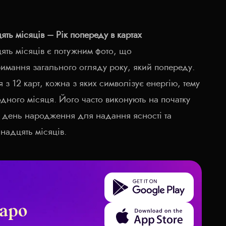
ть місяців – Рік попереду в картах
ять місяців є потужним фото, що
римання загального огляду року, який попереду.
з 12 карт, кожна з яких символізує енергію, тему
дного місяця. Його часто виконують на початку
 день народження для надання ясності та
надцять місяців.
Get it on Google Play
аро
Download on the App Store