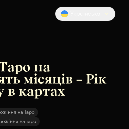
Українська
Locale switcher
Таро на
ть місяців – Рік
 в картах
рожіння на Таро
рожіння на таро