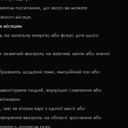
ментом посилання, до якого ви можете
ожного місяця.
за місяцем
д на загальну енергію або фокус для цього
и зазвичай вказують на важливі зміни або значні
ражають щоденні теми, емоційний тон або
волізувати людей, внутрішні ставлення або
втілювати.
 такі як кілька карт з однієї масті або
овторення вказують на області зростання або
рнетесь протягом року.