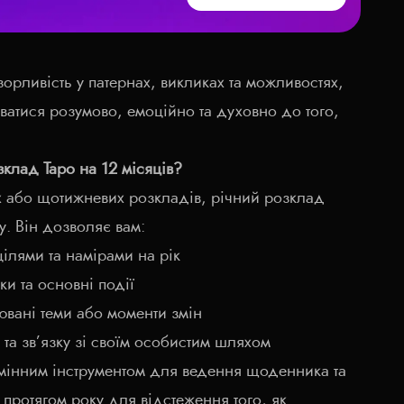
орливість у патернах, викликах та можливостях,
ватися розумово, емоційно та духовно до того,
клад Таро на 12 місяців?
 або щотижневих розкладів, річний розклад
у. Він дозволяє вам:
ілями та намірами на рік
ки та основні події
ювані теми або моменти змін
та зв’язку зі своїм особистим шляхом
мінним інструментом для ведення щоденника та
протягом року для відстеження того, як