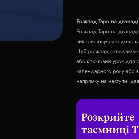
Розклад Таро на дванадця
Розклад Таро на дванадц
використовується для от
Цей розклад складається 
або ключовий урок для о
календарного року або в
напрямку на наступні два
Розкрийте
таємниці Т