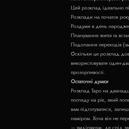
Цей розклад ідеально п
Розклади на початок рок
Роздуми в день народж
Планування життя та вста
Подолання переходів (зм
Оскільки це розклад дов
використовувати один-два
прозорливості.
Остаточні думки
Розклад Таро на дванадц
погляду на рік, який поп
вам підготуватися, залиш
наміром. Хоча він не пер
— виділяючи, де слід зве