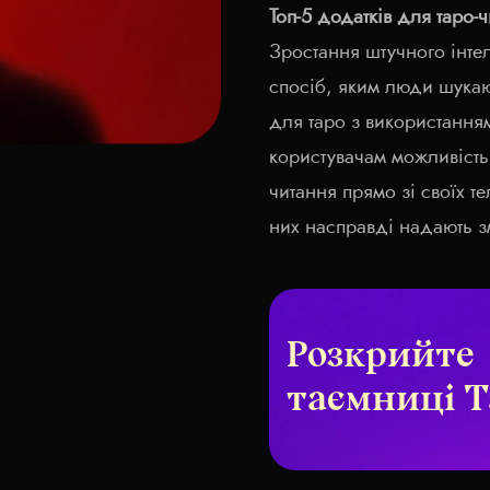
Топ-5 додатків для таро-
Зростання штучного інте
спосіб, яким люди шукают
для таро з використанням
користувачам можливість 
читання прямо зі своїх те
них насправді надають з
Розкрийте
таємниці Т