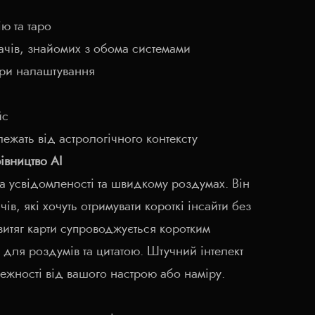
ію та таро
ачів, знайомих з обома системами
три налаштування
йс
ежать від астрологічного контексту
рівництво AI
на усвідомленості та швидкому роздумах. Він
ів, які хочуть отримувати короткі інсайти без
витяг карти супроводжується коротким
 для роздумів та цитатою. Штучний інтелект
ежності від вашого настрою або наміру.