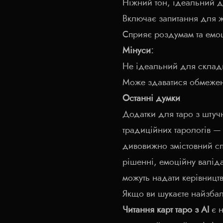
Ніжний тон, ідеальний 
Включає запитання для 
Сприяє роздумам та емо
Мінуси:
Не ідеальний для склад
Може здаватися обмежен
Останні думки
Додатки для таро з штуч
традиційних тарологів —
дивовижно змістовний спо
рішенні, емоційну валід
можуть надати керівництв
Якщо ви шукаєте найзбал
Читання карт таро з AI
є 