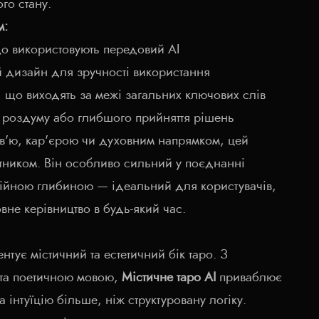
го стану.
м:
що використовують передовий AI
 дизайн для зручності використання
, що виходять за межі загальних ключових слів
роздуму або глибшого прийняття рішень
в'ю, кар'єрою чи духовним напрямком, цей
тником. Він особливо сильний у поєднанні
ційною глибиною — ідеальний для користувачів,
овне керівництво в будь-який час.
тує містичний та естетичний бік таро. З
 та поетичною мовою,
Містичне таро AI
приваблює
та інтуїцію більше, ніж структуровану логіку.