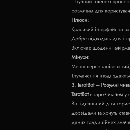
Штучний інтелект пропон
розмитим для користувачі
Плюси:
Красивий інтерфейс та 
Добре підходить для інт
Включає щоденні афірмац
Мінуси:
Менш персоналізований,
Тлумачення іноді здають
3. TarotBot – Розумні чит
TarotBot
є таро-читачем у с
Він ідеальний для корис
досвідами та хочуть став
даних традиційних значе