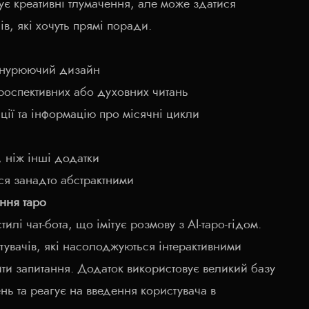
ує креативні тлумачення, але може здатися
в, які хочуть прямі поради.
занурюючий дизайн
роспективних або духовних читань
ії та інформацію про місячні цикли
 ніж інші додатки
ся занадто абстрактними
ання таро
тилі чат-бота, що імітує розмову з AI-таро-гідом.
тувачів, які насолоджуються інтерактивними
ити запитання. Додаток використовує великий базу
нь та реагує на введення користувача в