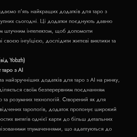
ядаємо п'ять найкращих додатків для таро з
тупних сьогодні. Ці додатки поєднують давню
им штучним інтелектом, щоб допомогти
і своєю інтуїцією, дослідити життєві виклики та
(від Yobzh)
 таро з AI
та найзручніших додатків для таро з AI на ринку,
іляється своїм безперервним поєднанням
о та розумних технологій. Створений як для
освідчених тарологів, додаток пропонує широкий
остих витягів однієї карти до більш детальних
лізованими тлумаченнями, що адаптуються до