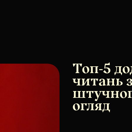
Топ-5 до
читань 
штучног
огляд