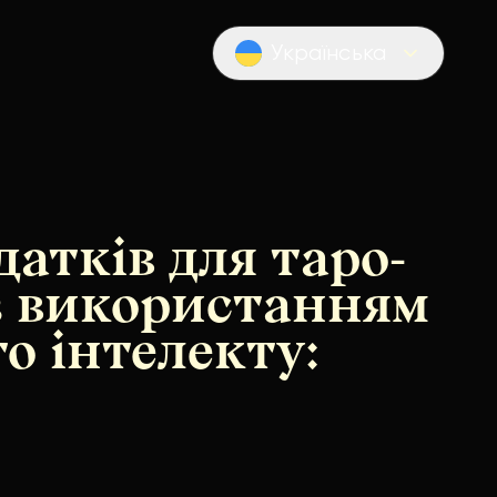
Українська
Locale switcher
датків для таро-
з використанням
о інтелекту: