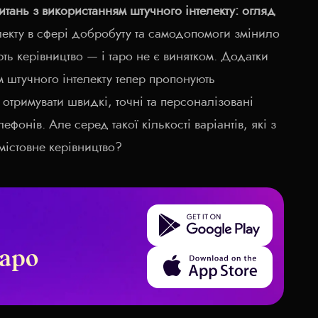
читань з використанням штучного інтелекту: огляд
лекту в сфері добробуту та самодопомоги змінило
ь керівництво — і таро не є винятком. Додатки
 штучного інтелекту тепер пропонують
отримувати швидкі, точні та персоналізовані
лефонів. Але серед такої кількості варіантів, які з
містовне керівництво?
Get it on Google Play
аро
Download on the App Store