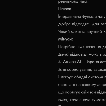
реальному часі.
Плюси:
Інтерактивна функція чат
Добре підходить для заг
Чіткий макет та зручний д
Мінуси:
Потрібне підключення до
Деякі відповіді можуть 
4. Arcana AI – Таро та ас
Для користувачів, заціка
інтегрує обидві системи
основані на вашому астр
що коригує свій тон відп
зміст, хоча спочатку мож