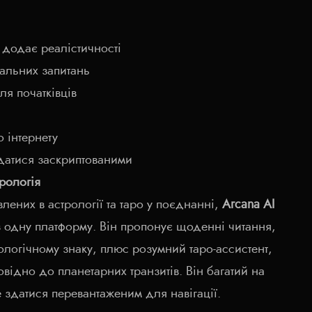
у додає реалістичності
альних запитань
ля початківців
 інтернету
здатися заскриптованими
трологія
влених в астрології та таро у поєднанні,
Arcana AI
 в одну платформу. Він пропонує щоденні читання,
ологічному знаку, плюс розумний таро-ассистент,
овідно до планетарних транзитів. Він багатий на
е здатися перевантаженим для навігації.