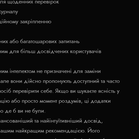
для щоденних перевірок
журналу
ційному закріпленню
них або багатошарових запитань
им для більш досвідчених користувачів
ним інтелектом не призначені для заміни
 але вони дійсно пропонують доступний та часто
сіб перевірити себе. Якщо ви шукаєте ясність у
ацію або просто момент роздумів, ці додатки
о де б ви не були.
ансованіший та найінтуїтивніший досвід,
нашим найкращим рекомендацією. Його