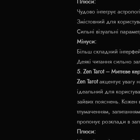
Плюси:
Чудово інтегрує астролог
Змістовний для користув
Сильні візуальні параме
Мінуси:
Більш складний інтерфе
Деякі читання сильно зал
5. Zen Tarot – Миттєве ке
Zen Tarot
акцентує увагу 
ідеальний для користувач
зайвих пояснень. Кожен 
тлумаченням, запитанням
пропонує розклади в зал
Плюси: