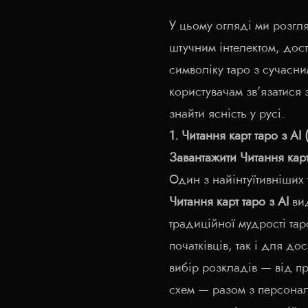
У цьому огляді ми розгл
штучним інтелектом, дос
символіку таро з сучасн
користувачам зв'язатися з
знайти ясність у русі.
1. Читання карт таро з AI 
Завантажити Читання карт
Один з найінтуїтивніших 
Читання карт таро з AI
вид
традиційної мудрості тар
початківців, так і для д
вибір розкладів — від пр
схем — разом з персона