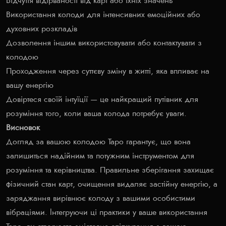
Відчуття відірваності від карт або їхніх значень
Використання колоди для інтенсивних емоційних або
духовних розкладів
Дозволення іншим використовувати або контактувати з
колодою
Проходження через суттєву зміну в житті, яка впливає на
вашу енергію
Довіртеся своїй інтуїції — це найкращий путівник для
розуміння того, коли ваша колода потребує уваги.
Висновок
Догляд за вашою колодою Таро гарантує, що вона
залишиться надійним та потужним інструментом для
розуміння та керівництва. Правильне зберігання захищає
фізичний стан карт, очищення видаляє застійну енергію, а
заряджання вирівнює колоду з вашими особистими
вібраціями. Інтегруючи ці практики у ваше використання