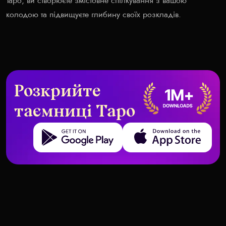
Таро, ви створюєте змістовне спілкування з вашою
колодою та підвищуєте глибину своїх розкладів.
Розкрийте
таємниці Таро
Get it on Google Play
Download on the App Store
Вступ до Таро
Знайомство з Таро
Вступ до Таро