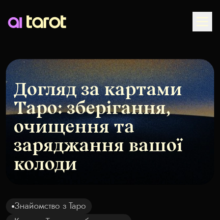
Togg
Догляд за картами
Таро: зберігання,
очищення та
заряджання вашої
колоди
Знайомство з Таро