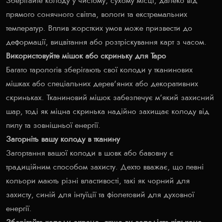
Зберігайте колоду у чистому, сухому місці, далеко від
прямого сонячного світла, вологи та екстремальних
температур. Вплив жорстких умов може призвести до
деформації, вицвітання або розтріскування карт з часом.
Використовуйте мішок або скриньку для Таро
Багато тарологів зберігають свої колоди у тканинових
мішках або спеціальних дерев'яних або декоративних
скриньках. Тканиновий мішок забезпечує м’який захисний
шар, тоді як міцна скринька надійно захищає колоду від
пилу та зовнішньої енергії.
Загорніть вашу колоду в тканину
Загортання вашої колоди в шовк або бавовну є
традиційним способом захисту. Дехто вважає, що певні
кольори мають різні властивості, такі як чорний для
захисту, синій для інтуїції та фіолетовий для духовної
енергії.