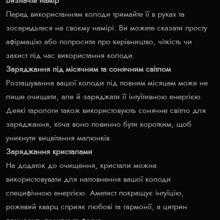
Визначте намір
Перед використанням колоди тримайте її в руках та
зосередьтеся на своєму намірі. Ви можете сказати просту
афірмацію або попросити про керівництво, чіткість чи
захист під час використання колоди.
Заряджання під місячним та сонячним світлом
Розташування вашої колоди під повним місяцем може не
лише очищати, але й заряджати її інтуїтивною енергією.
Деякі тарологи також використовують сонячне світло для
заряджання, хоча воно повинно бути коротким, щоб
уникнути вицвітання малюнків.
Заряджання кристалами
На додаток до очищення, кристали можна
використовувати для наповнення вашої колоди
специфічною енергією. Аметист покращує інтуїцію,
рожевий кварц сприяє любові та гармонії, а цитрин