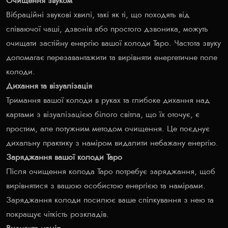
Очищення звуком
Вібраційні звукові хвилі, такі як ті, що походять від
співаючої чаші, дзвонів або простого дзвоника, можуть
очищати застійну енергію вашої колоди Таро. Частота звуку
допомагає перезавантажити та вирівняти енергетичне поле
колоди.
Дихання та візуалізація
Тримання вашої колоди в руках та глибоке дихання над
картами з візуалізацією білого світла, що їх оточує, є
простим, але потужним методом очищення. Це поєднує
дихальну практику з наміром видалити небажану енергію.
Заряджання вашої колоди Таро
Після очищення колода Таро потребує заряджання, щоб
вирівнятися з вашою особистою енергією та намірами.
Заряджання колоди посилює ваше спілкування з нею та
покращує чіткість розкладів.