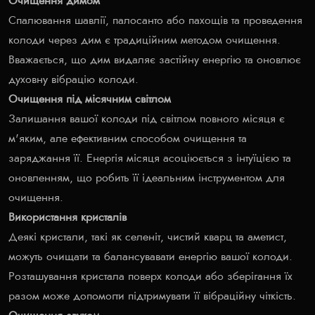
Очищення димом
Спалювання шавлії, палосанто або пахощів та проведення
колоди через дим є традиційним методом очищення.
Вважається, що дим видаляє застійну енергію та оновлює
духовну вібрацію колоди.
Очищення під місячним світлом
Залишання вашої колоди під світлом повного місяця є
м'яким, але ефективним способом очищення та
заряджання її. Енергія місяця асоціюється з інтуїцією та
оновленням, що робить її ідеальним інструментом для
очищення.
Використання кристалів
Деякі кристали, такі як селеніт, чистий кварц та аметист,
можуть очищати та балансувавати енергію вашої колоди.
Розташування кристала поверх колоди або зберігання їх
разом може допомогти підтримувати її вібраційну чіткість.