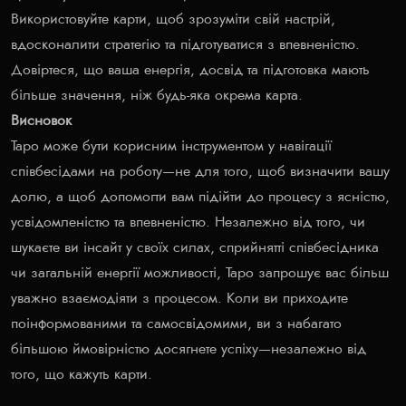
Використовуйте карти, щоб зрозуміти свій настрій,
вдосконалити стратегію та підготуватися з впевненістю.
Довіртеся, що ваша енергія, досвід та підготовка мають
більше значення, ніж будь-яка окрема карта.
Висновок
Таро може бути корисним інструментом у навігації
співбесідами на роботу—не для того, щоб визначити вашу
долю, а щоб допомогти вам підійти до процесу з ясністю,
усвідомленістю та впевненістю. Незалежно від того, чи
шукаєте ви інсайт у своїх силах, сприйнятті співбесідника
чи загальній енергії можливості, Таро запрошує вас більш
уважно взаємодіяти з процесом. Коли ви приходите
поінформованими та самосвідомими, ви з набагато
більшою ймовірністю досягнете успіху—незалежно від
того, що кажуть карти.