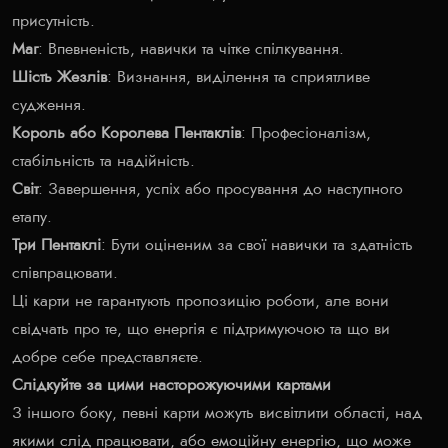
присутність.
Маг
: Впевненість, навички та чітке спілкування.
Шість Жезлів
: Визнання, виділення та сприятливе
судження.
Король або Королева Пентаклів
: Професіоналізм,
стабільність та надійність.
Світ
: Завершення, успіх або просування до наступного
етапу.
Три Пентаклі
: Бути оціненим за свої навички та здатність
співпрацювати.
Ці карти не гарантують пропозицію роботи, але вони
свідчать про те, що енергія є підтримуючою та що ви
добре себе представляєте.
Слідкуйте за цими насторожуючими картами
З іншого боку, певні карти можуть висвітлити області, над
якими слід працювати, або емоційну енергію, що може