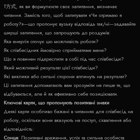
Т方式, як ви формулюєте своє запитання, визначає
читання. Замість того, щоб запитувати «Чи отримаю я
роботу?»—що пропонує вузьку відповідь так/ні—задавайте
ширші запитання, що запрошують до роздумів:
Яка енергія оточує цю можливість роботи?
Як співбесідник ймовірно сприйматиме мене?
Що я повинен підкреслити в собі під час співбесіди?
Який можливий результат цієї співбесіди?
Які виклики або сильні сторони вплинуть на результат?
Ці запитання допомагають вам зрозуміти не лише те, що
відбувається, але й як ефективно себе позиціювати.
Ключові карти, що пропонують позитивні знаки
Деякі карти особливо бажані в читаннях для співбесід на
роботу, оскільки вони вказують на поступ, схвалення або
відповідність:
Сонце
: Позитивні враження, успіх та сильна особиста