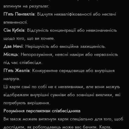
вплинути на результат:
П’ять Пентаклів
: Відчуття некваліфікованості або нестачі
впевненості.
Сім Кубків
: Відсутність концентрації або невизначеність
щодо того, що ви хочете.
Два Мечі
: Нерішучість або емоційна захищеність.
Місяць
: Непорозуміння, неясні наміри або нервозність
під час співбесіди.
П’ять Жезлів
: Конкурентне середовище або внутрішня
напруга.
Ці карти самі по собі не є негативними, але вони можуть
відображати внутрішні сумніви або зовнішні виклики, які
потребують вирішення.
Розуміння перспективи співбесідника
Ви також можете витягнути карти спеціально для того, щоб
дослідити, як роботодавець може вас бачити. Карта,