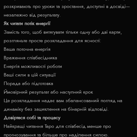
розкривають про уроки та зростання, доступні в досвіді—
незалежно від результату.
Як читати потік енергії
Замість того, щоб витягувати тільки одну або дві карти,
розгляньте просте розкладання для ясності:
Ваша поточна енергія
Враження співбесідника
Енергія можливості роботи
Ваші сили в цій ситуації
Порада або підготовка
Ймовірний результат або наступний крок
Це розкладання надає вам збалансований погляд на
динаміку без зациклення на бінарній відповіді.
Довіртеся собі та процесу
Найкращі читання Таро для співбесід менше про
прогнозування та більше про наділення силою.