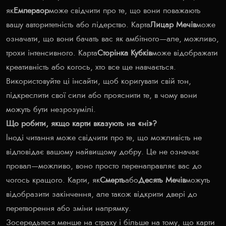
як
Емпераор
може свідчити про те, що вони поважають
вашу авторитетність або лідерство. Карта
Лицар Мечів
може
означати, що вони бачать вас як амбітного—але, можливо,
трохи інтенсивного. Карта
Сторінка Кубків
може відображати
креативність або когось, хто все ще навчається.
Використовуйте ці інсайти, щоб коригувати свій тон,
підкреслити свої сили або прояснити те, в чому вони
можуть бути незрозумілі.
Що робити, якщо карти вказують на «ні»?
Іноді читання може свідчити про те, що можливість не
відповідає вашому найвищому добру. Це не означає
провал—можливо, воно просто перенаправляє вас до
чогось кращого. Карти, як
Смерть
або
Десять Мечів
можуть
відобразити закінчення, але також відкрити двері до
перетворення або зміни напрямку.
Зосередьтеся менше на страху і більше на тому, що карти