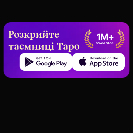
Розкрийте
таємниці Таро
Get it on Google Play
Download on the App Store
Три Пентаґлів у командній
Найкращі карти для бізнесу та
роботі та робочих середовищах
підприємництва