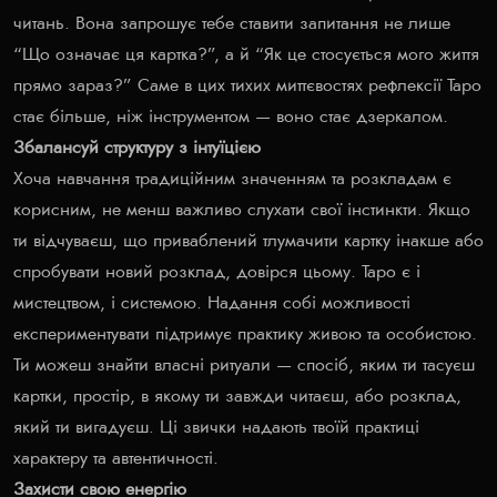
читань. Вона запрошує тебе ставити запитання не лише
“Що означає ця картка?”, а й “Як це стосується мого життя
прямо зараз?” Саме в цих тихих миттєвостях рефлексії Таро
стає більше, ніж інструментом — воно стає дзеркалом.
Збалансуй структуру з інтуїцією
Хоча навчання традиційним значенням та розкладам є
корисним, не менш важливо слухати свої інстинкти. Якщо
ти відчуваєш, що приваблений тлумачити картку інакше або
спробувати новий розклад, довірся цьому. Таро є і
мистецтвом, і системою. Надання собі можливості
експериментувати підтримує практику живою та особистою.
Ти можеш знайти власні ритуали — спосіб, яким ти тасуєш
картки, простір, в якому ти завжди читаєш, або розклад,
який ти вигадуєш. Ці звички надають твоїй практиці
характеру та автентичності.
Захисти свою енергію