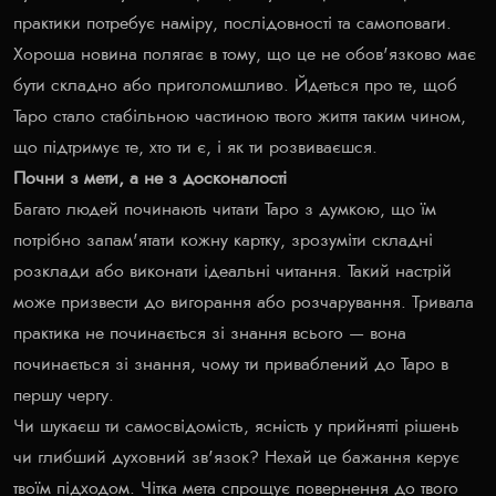
практики потребує наміру, послідовності та самоповаги.
Хороша новина полягає в тому, що це не обов'язково має
бути складно або приголомшливо. Йдеться про те, щоб
Таро стало стабільною частиною твого життя таким чином,
що підтримує те, хто ти є, і як ти розвиваєшся.
Почни з мети, а не з досконалості
Багато людей починають читати Таро з думкою, що їм
потрібно запам'ятати кожну картку, зрозуміти складні
розклади або виконати ідеальні читання. Такий настрій
може призвести до вигорання або розчарування. Тривала
практика не починається зі знання всього — вона
починається зі знання, чому ти приваблений до Таро в
першу чергу.
Чи шукаєш ти самосвідомість, ясність у прийнятті рішень
чи глибший духовний зв'язок? Нехай це бажання керує
твоїм підходом. Чітка мета спрощує повернення до твого