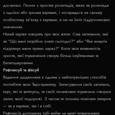
достатньо. Почни з простих розкладів, таких як розклади
з однією або трьома картами, і зосередься на своєму
особистому зв'язку з картами, а не на їхніх підручникових
значеннях.
Нехай картки говорять про твоє життя. Став запитання, такі
як “Що мені потрібно знати сьогодні?” або “Яка енергія
підтримує мене прямо зараз?” Коли твоя впевненість
зросте, твої тлумачення стануть більш інтуїтивними та
багатошаровими.
Рефлексуй та фіксуй
Ведення щоденника є одним з найпотужніших способів
поглибити твою Таро-практику. Записування своїх запитань,
карт, які ти витягуєш, та своїх початкових тлумачень створює
запис твоєї подорожі. З часом ти почнеш помічати патерни
— як у картках, так і в собі.
Рефлексія допомагає тобі вийти за межі поверхневих