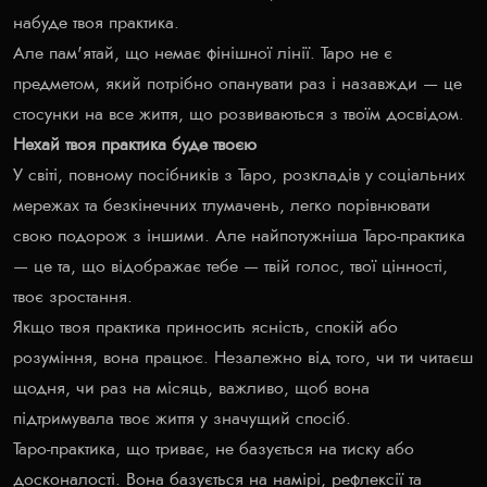
набуде твоя практика.
Але пам'ятай, що немає фінішної лінії. Таро не є
предметом, який потрібно опанувати раз і назавжди — це
стосунки на все життя, що розвиваються з твоїм досвідом.
Нехай твоя практика буде твоєю
У світі, повному посібників з Таро, розкладів у соціальних
мережах та безкінечних тлумачень, легко порівнювати
свою подорож з іншими. Але найпотужніша Таро-практика
— це та, що відображає тебе — твій голос, твої цінності,
твоє зростання.
Якщо твоя практика приносить ясність, спокій або
розуміння, вона працює. Незалежно від того, чи ти читаєш
щодня, чи раз на місяць, важливо, щоб вона
підтримувала твоє життя у значущий спосіб.
Таро-практика, що триває, не базується на тиску або
досконалості. Вона базується на намірі, рефлексії та