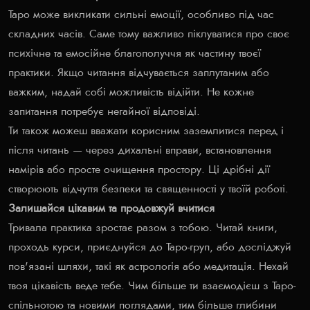
Таро може викликати сильні емоції, особливо під час
складних часів. Саме тому важливо піклуватися про своє
психічне та емосійне благополуччя як частину твоєї
практики. Якщо читання відчувається заплутаним або
важким, надай собі можливість відійти. Не кожне
запитання потребує негайної відповіді.
Ти також можеш вважати корисним заземлитися перед і
після читань — через дихальні вправи, встановлення
намірів або просте очищення простору. Ці дрібні дії
створюють відчуття безпеки та священності у твоїй роботі.
Залишайся цікавим та продовжуй вчитися
Тривала практика зростає разом з тобою. Читай книги,
проходь курси, приєднуйся до Таро-груп, або досліджуй
пов'язані шляхи, такі як астрологія або медитація. Нехай
твоя цікавість веде тебе. Чим більше ти взаємодієш з Таро-
спільнотою та новими поглядами, тим більше глибини