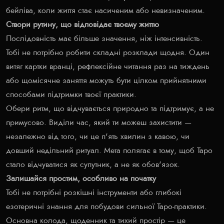
бейліва, коли життя стає насиченим або невизначеним.
Створи рутину, що відповідає твоєму життю
Послідовність має більше значення, ніж інтенсивність.
Тобі не потрібно робити складні розклади щодня. Один
витяг картки вранці, рефлексійне читання раз на тиждень
або щомісячне заняття можуть бути цілком прийнятними
способами підтримки твоєї практики.
Обери ритм, що відчувається природно та підтримує, а не
примусово. Виділи час, який ти можеш захистити —
незалежно від того, чи це п'ять хвилин з кавою, чи
довший недільний ритуал. Мета полягає в тому, щоб Таро
стало відчуватися як супутник, а не як обов'язок.
Залишайся простим, особливо на початку
Тобі не потрібні розкішні інструменти або глибокі
езотеричні знання для побудови сильної Таро-практики.
Основна колода, щоденник та тихий простір — це