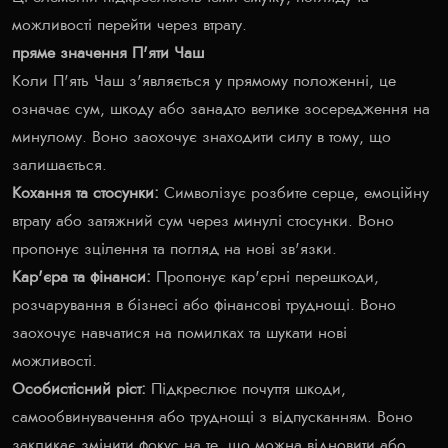
можливості перейти через втрату.
пряме значення П'яти Чаш
Коли П'ять Чаш з'являється у прямому положенні, це
означає сум, шкоду або занадто велике зосередження на
минулому. Воно заохочує знаходити силу в тому, що
залишається.
Кохання та стосунки:
Символізує розбите серце, емоційну
втрату або затяжний сум через минулі стосунки. Воно
пропонує зцілення та погляд на нові зв'язки.
Кар'єра та фінанси:
Пропонує кар'єрні перешкоди,
розчарування в бізнесі або фінансові труднощі. Воно
заохочує навчатися на помилках та шукати нові
можливості.
Особистісний ріст:
Підкреслює почуття шкоди,
самообвинувачення або труднощі з відпусканням. Воно
закликає змінити фокус на те, що можна відновити або