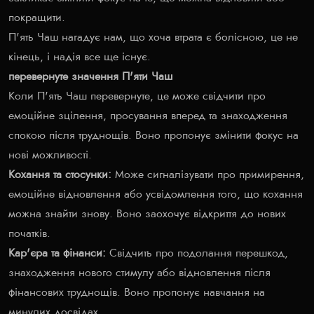
покращити.
П'ять Чаш нагадує нам, що хоча втрата є болісною, це не
кінець, і надія все ще існує.
перевернуте значення П'яти Чаш
Коли П'ять Чаш перевернуте, це може свідчити про
емоційне зцілення, просування вперед та знаходження
спокою після труднощів. Воно пропонує змінити фокус на
нові можливості.
Кохання та стосунки:
Може сигналізувати про примирення,
емоційне відновлення або усвідомлення того, що кохання
можна знайти знову. Воно заохочує відкриття до нових
початків.
Кар'єра та фінанси:
Свідчить про подолання перешкод,
знаходження нового стимулу або відновлення після
фінансових труднощів. Воно пропонує навчання на
минулих досвідах.