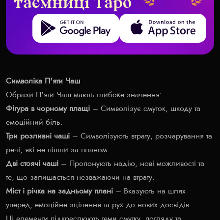
таємниці Таро
Get it on Google Play
Download on the App Store
Символіка П'яти Чаш
Образи П'яти Чаш мають глибоке значення:
Фігура в чорному плащі
– Символізує смуток, шкоду та
емоційний біль.
Три розливні чаші
– Символізують втрату, розчарування та
речі, які не пішли за планом.
Дві стоячі чаші
– Пропонують надію, нові можливості та
те, що залишається незважаючи на втрату.
Міст і річка на задньому плані
– Вказують на шлях
уперед, емоційне зцілення та рух до нових досвідів.
Ці елементи підкреслюють теми смутку, погляду та