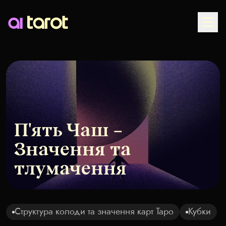
Togg
П'ять Чаш –
Значення та
тлумачення
Структура колоди та значення карт Таро
Кубки