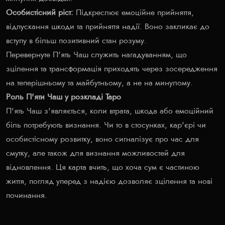
Особистісний ріст:
Підкреслює емоційне прийняття,
відпускання шкоди та прийняття надії. Воно закликає до
вступу в більш позитивний стан розуму.
Перевернуте П'ять Чаш служить нагадуванням, що
зцілення та трансформація приходять через зосередження
на теперішньому та майбутньому, а не на минулому.
Роль П'яти Чаш у розкладі Таро
П'ять Чаш з'являється, коли втрата, шкода або емоційний
біль потребують визнання. Чи то в стосунках, кар'єрі чи
особистісному розвитку, воно сигналізує про час для
смутку, але також для визнання можливостей для
відновлення. Ця карта вчить, що хоча сум є частиною
життя, погляд уперед з надією дозволяє зцілення та нові
починання.