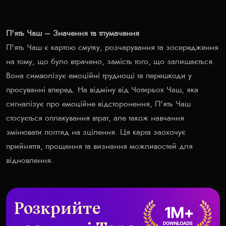
П'ять Чаш – Значення та тлумачення
П'ять Чаш є картою смутку, розчарування та зосередження
на тому, що було втрачено, замість того, що залишається.
Вона символізує емоційні труднощі та перешкоди у
просуванні вперед. На відміну від Чотирьох Чаш, яка
сигналізує про емоційне відсторонення, П'ять Чаш
стосується оплакування втрат, але також навчання
змінювати погляд на зцілення. Ця карта заохочує
прийняття, прощення та визнання можливостей для
відновлення.
Розкрийте