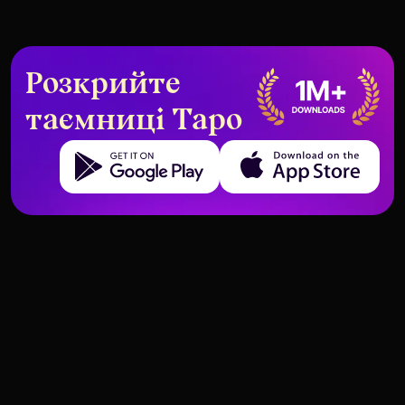
Розкрийте
таємниці Таро
Get it on Google Play
Download on the App Store
Структура колоди та значення карт Таро
Структура колоди та значення карт Таро
Чотири Кубків – Значення та
Кубки
Трійка Кубків – Значення та
Кубки
тлумачення
тлумачення