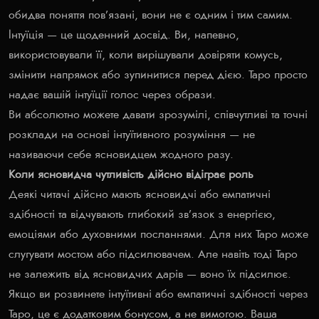
обидва поняття пов’язані, вони не є одним і тим самим.
Інтуїція — це щоденний досвід. Ви, напевно,
використовували її, коли вирішували довіряти комусь,
змінити напрямок або зупинитися перед дією. Таро просто
надає вашій інтуїції голос через образи.
Ви абсолютно можете давати зрозумілі, співчутливі та точні
розклади на основі інтуїтивного розуміння — не
називаючи себе ясновидцем жодного разу.
Коли ясновидча чутливість дійсно відіграє роль
Деякі читачі дійсно мають ясновидчі або емпатичні
здібності та відчувають глибокий зв’язок з енергією,
емоціями або духовними посланнями. Для них Таро може
слугувати мостом або підсилювачем. Але навіть тоді Таро
не залежить від ясновидчих дарів — воно їх підсилює.
Якщо ви розвинете інтуїтивні або емпатичні здібності через
Таро, це є додатковим бонусом, а не вимогою. Ваша