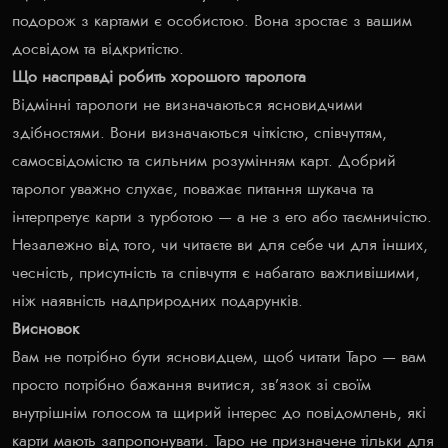
подорож з картами є особистою. Вона зростає з вашим
досвідом та відкритістю.
Що насправді робить хорошого таролога
Відмінні тарологи не визначаються ясновидчими
здібностями. Вони визначаються чіткістю, співчуттям,
самосвідомістю та сильним розумінням карт. Добрий
таролог уважно слухає, поважає питання шукача та
інтерпретує карти з турботою — а не з его або таємничістю.
Незалежно від того, чи читаєте ви для себе чи для інших,
чесність, присутність та співчуття є набагато важливішими,
ніж наявність надприродних подарунків.
Висновок
Вам не потрібно бути ясновидцем, щоб читати Таро — вам
просто потрібно бажання вчитися, зв’язок зі своїм
внутрішнім голосом та щирий інтерес до повідомлень, які
карти мають запропонувати. Таро не призначене тільки для