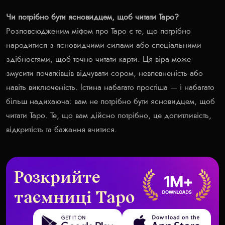
Чи потрібно бути ясновидцем, щоб читати Таро?
Розповсюдженим міфом про Таро є те, що потрібно
народитися з ясновидчими силами або спеціальними
здібностями, щоб точно читати карти. Ця віра може
змусити початківців відчувати сором, невпевненість або
навіть виключеність. Істина набагато простіша — і набагато
більш надихаюча: вам не потрібно бути ясновидцем, щоб
читати Таро. Те, що вам дійсно потрібно, це допитливість,
відкритість та бажання вчитися.
Розкрийте
таємниці Таро
Get it on Google Play
Download on the App Store