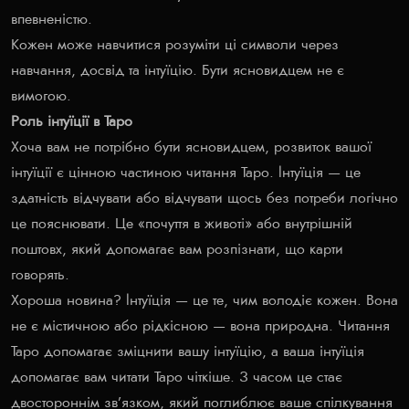
впевненістю.
Кожен може навчитися розуміти ці символи через
навчання, досвід та інтуїцію. Бути ясновидцем не є
вимогою.
Роль інтуїції в Таро
Хоча вам не потрібно бути ясновидцем, розвиток вашої
інтуїції є цінною частиною читання Таро. Інтуїція — це
здатність відчувати або відчувати щось без потреби логічно
це пояснювати. Це «почуття в животі» або внутрішній
поштовх, який допомагає вам розпізнати, що карти
говорять.
Хороша новина? Інтуїція — це те, чим володіє кожен. Вона
не є містичною або рідкісною — вона природна. Читання
Таро допомагає зміцнити вашу інтуїцію, а ваша інтуїція
допомагає вам читати Таро чіткіше. З часом це стає
двостороннім зв’язком, який поглиблює ваше спілкування