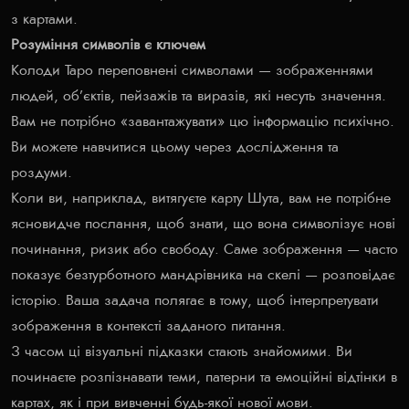
з картами.
Розуміння символів є ключем
Колоди Таро переповнені символами — зображеннями
людей, об’єктів, пейзажів та виразів, які несуть значення.
Вам не потрібно «завантажувати» цю інформацію психічно.
Ви можете навчитися цьому через дослідження та
роздуми.
Коли ви, наприклад, витягуєте карту Шута, вам не потрібне
ясновидче послання, щоб знати, що вона символізує нові
починання, ризик або свободу. Саме зображення — часто
показує безтурботного мандрівника на скелі — розповідає
історію. Ваша задача полягає в тому, щоб інтерпретувати
зображення в контексті заданого питання.
З часом ці візуальні підказки стають знайомими. Ви
починаєте розпізнавати теми, патерни та емоційні відтінки в
картах, як і при вивченні будь-якої нової мови.