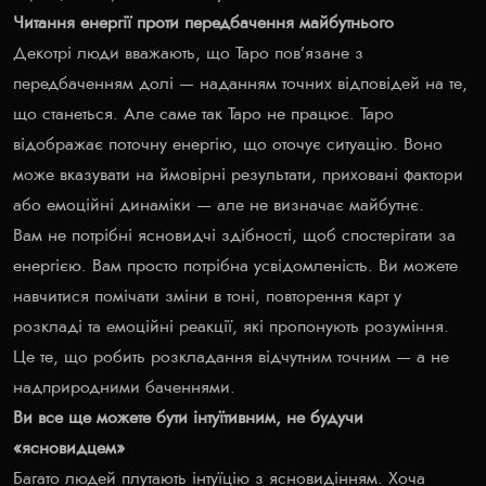
Читання енергії проти передбачення майбутнього
Декотрі люди вважають, що Таро пов’язане з
передбаченням долі — наданням точних відповідей на те,
що станеться. Але саме так Таро не працює. Таро
відображає поточну енергію, що оточує ситуацію. Воно
може вказувати на ймовірні результати, приховані фактори
або емоційні динаміки — але не визначає майбутнє.
Вам не потрібні ясновидчі здібності, щоб спостерігати за
енергією. Вам просто потрібна усвідомленість. Ви можете
навчитися помічати зміни в тоні, повторення карт у
розкладі та емоційні реакції, які пропонують розуміння.
Це те, що робить розкладання відчутним точним — а не
надприродними баченнями.
Ви все ще можете бути інтуїтивним, не будучи
«ясновидцем»
Багато людей плутають інтуїцію з ясновидінням. Хоча