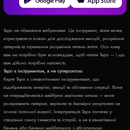
Таро не обмежене вибраними. Це інструмент, яким може
користуватися кожен для дослідження емоцій, розуміння
патернів та отримання розуміння питань життя. Ось чому
вам не потрібно бути ясновидцем, щоб читати Таро — і що
вам дійсно потрібно натомість.
Таро є інструментом, а не суперсилою
Карти Таро є символічними інструментами, що
відображають енергію, емоції та обставини ситуації. Вони
не «передбачають» майбутнє магічним чином — вони
розкривають патерни, варіанти та ймовірні результати на
основі поточної енергії. Інтерпретація Таро полягає у
створенні сенсу символів та історій, а не в каналіванні
бачень або баченні майбутнього з абсолютною