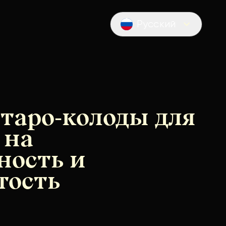
Русский
Locale switcher
таро-колоды для
 на
ность и
тость