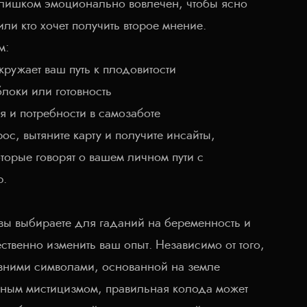
 слишком эмоционально вовлечен, чтобы ясно
или кто хочет получить второе мнение.
м:
кружает ваш путь к плодовитости
локи или готовность
 и потребности в самозаботе
ос, вытяните карту и получите инсайты,
орые говорят о вашем личном пути с
ю.
 вы выбираете для гаданий на беременность и
ственно изменить ваш опыт. Независимо от того,
евними символами, основанной на земле
ным мистицизмом, правильная колода может