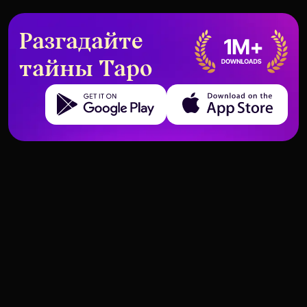
Разгадайте
тайны Таро
Get it on Google Play
Download on the App Store
Десятка Жезлов в любовных
Значит ли Тройка Кубков «да»
гаданиях — что это
или «нет»?
действительно значит