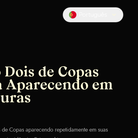
Português
Locale switcher
o Dois de Copas
a Aparecendo em
turas
s de Copas aparecendo repetidamente em suas