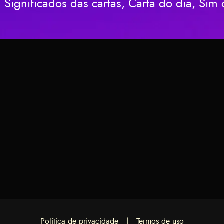
Significados das cartas, Carta do dia, Si
Rei de Ou
Cônjuge F
Seguro ou
Política de privacidade
|
Termos de uso