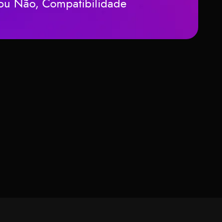
m ou Não, Compatibilidade
ros como um
uturo –
 Teimoso?