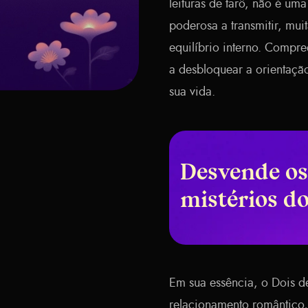
leituras de tarô, não é u
poderosa a transmitir, mui
equilíbrio interno. Compr
a desbloquear a orientação
sua vida.
Desvende os
mistérios d
Em sua essência, o Dois de
relacionamento romântico