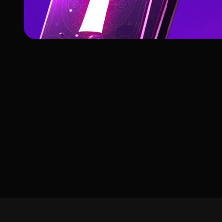
Tarô vs Cartas
Oraculares – Qual é a
Diferença em 2025?