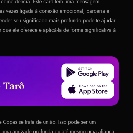
ma coincidência. Este card tem uma mensagem
tas vezes ligada à conexão emocional, parceria e
eender seu significado mais profundo pode te ajudar
 que ele oferece e aplicá-la de forma significativa à
Get it on Google Play
o Tarô
Download on the App Store
 Copas se trata de união. Isso pode ser um
, uma amizade profunda ou até mesmo uma aliança