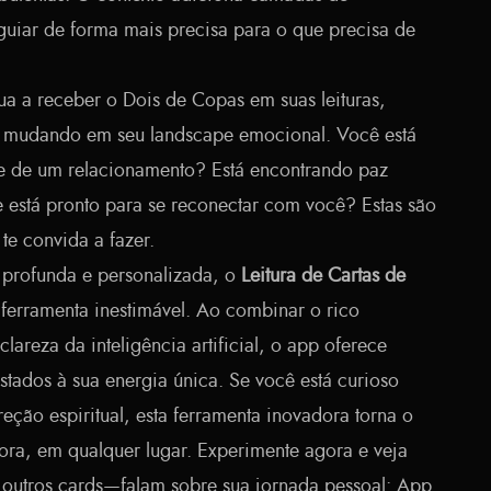
guiar de forma mais precisa para o que precisa de
a a receber o Dois de Copas em suas leituras,
tá mudando em seu landscape emocional. Você está
e de um relacionamento? Está encontrando paz
e está pronto para se reconectar com você? Estas são
te convida a fazer.
 profunda e personalizada, o
Leitura de Cartas de
ferramenta inestimável. Ao combinar o rico
lareza da inteligência artificial, o app oferece
ustados à sua energia única. Se você está curioso
reção espiritual, esta ferramenta inovadora torna o
hora, em qualquer lugar. Experimente agora e veja
utros cards—falam sobre sua jornada pessoal:
App