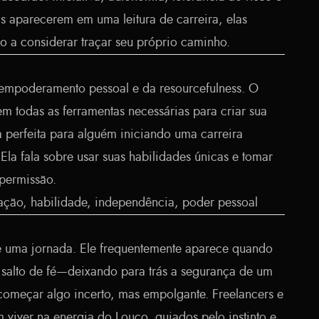
tas aparecerem em uma leitura de carreira, elas
o a considerar traçar seu próprio caminho.
 empoderamento pessoal e da resourcefulness. O
m todas as ferramentas necessárias para criar sua
 perfeita para alguém iniciando uma carreira
 Ela fala sobre usar suas habilidades únicas e tomar
 permissão.
ação, habilidade, independência, poder pessoal
e uma jornada. Ele frequentemente aparece quando
m salto de fé—deixando para trás a segurança de um
começar algo incerto, mas empolgante. Freelancers e
iver na energia do Louco, guiados pelo instinto e