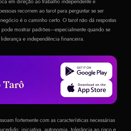
ca em direção ao trabalho independente e
essoas recorrem ao tarot para perguntar se ser
negócio é o caminho certo. O tarot não dá respostas
as pode mostrar padrões—especialmente quando se
, liderança e independência financeira.
Get it on Google Play
o Tarô
Download on the App Store
essoam fortemente com as características necessárias
edido: iniciativa, autonomia, tolerância ao risco e