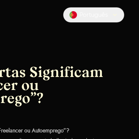
Português
Locale switcher
rtas Significam
cer ou
rego”?
“Freelancer ou Autoemprego”?