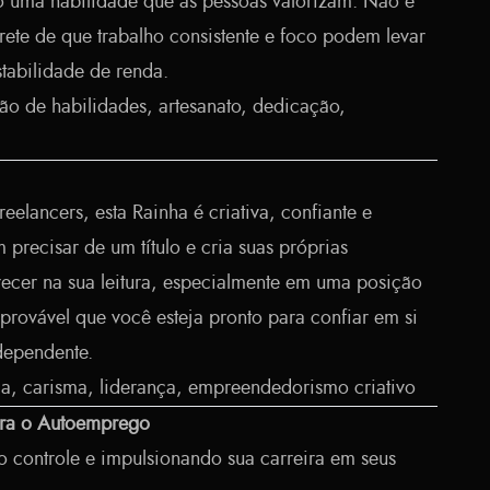
 uma habilidade que as pessoas valorizam. Não é
ete de que trabalho consistente e foco podem levar
stabilidade de renda.
o de habilidades, artesanato, dedicação,
eelancers, esta Rainha é criativa, confiante e
m precisar de um título e cria suas próprias
recer na sua leitura, especialmente em uma posição
é provável que você esteja pronto para confiar em si
dependente.
a, carisma, liderança, empreendedorismo criativo
ara o Autoemprego
 controle e impulsionando sua carreira em seus