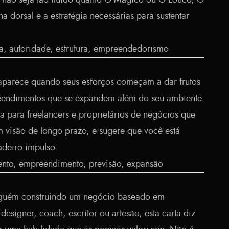
 não seja tão fluido quanto O Mágico ou O Louco, O
a dorsal e a estratégia necessárias para sustentar
a, autoridade, estrutura, empreendedorismo
 aparece quando seus esforços começam a dar frutos
endimentos que se expandem além do seu ambiente
a para freelancers e proprietários de negócios que
m visão de longo prazo, e sugere que você está
deiro impulso.
nto, empreendimento, previsão, expansão
alguém construindo um negócio baseado em
designer, coach, escritor ou artesão, esta carta diz