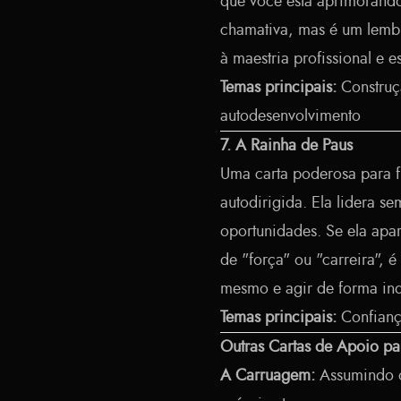
que você está aprimorando
chamativa, mas é um lembr
à maestria profissional e e
Temas principais:
Construçã
autodesenvolvimento
7. A Rainha de Paus
Uma carta poderosa para fr
autodirigida. Ela lidera se
oportunidades. Se ela apa
de "força" ou "carreira", 
mesmo e agir de forma in
Temas principais:
Confianç
Outras Cartas de Apoio p
A Carruagem:
Assumindo o