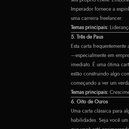
seu próprio chefe. Embora
Imperador fornece a espinh
uma carreira freelancer.
Temas principais:
Lideranç
5. Três de Paus
Esta carta frequentemente
—especialmente em empre
imediato. É uma ótima cart
estão construindo algo co
começando a ver um verda
Temas principais:
Crescime
6. Oito de Ouros
Uma carta clássica para 
habilidades. Seja você um 