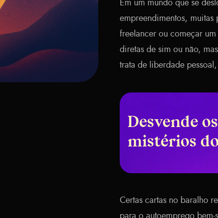
Em um mundo que se deslo
empreendimentos, muitas p
freelancer ou começar um 
diretas de sim ou não, m
trata de liberdade pessoal
Desvende os
mistérios d
Certas cartas no baralho r
para o autoemprego bem-suc