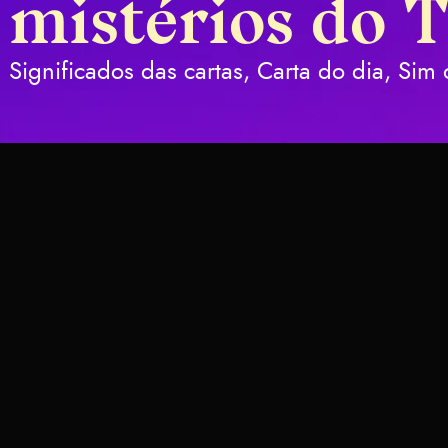
mistérios do 
Significados das cartas, Carta do dia, Si
As Cartas
Romântica
Top 7 Esco