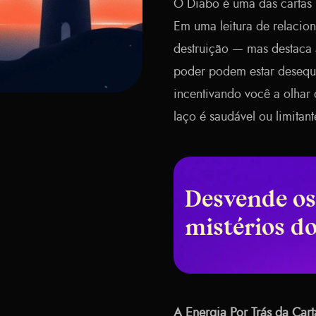
O Diabo é uma das cartas 
Em uma leitura de relacio
destruição — mas destaca 
poder podem estar desequil
incentivando você a olhar 
laço é saudável ou limitant
Desvende os
mistérios d
A Energia Por Trás da Car