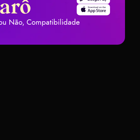
Tarô
Download on the App Stor
m ou Não, Compatibilidade
 Mais
s do Tarot –
lhas