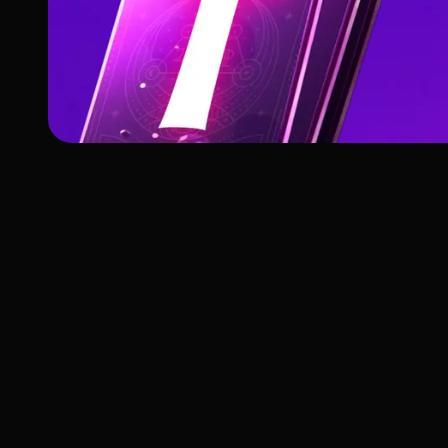
O Que Significa
Quando Os Amantes
Aparecem Reversos