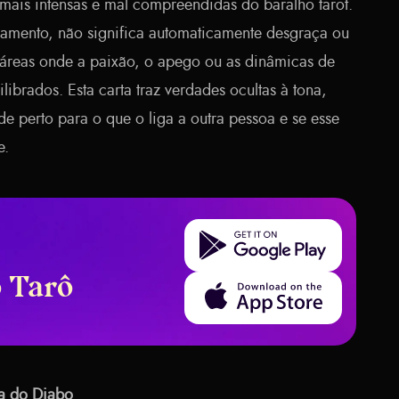
mais intensas e mal compreendidas do baralho tarot.
namento, não significa automaticamente desgraça ou
áreas onde a paixão, o apego ou as dinâmicas de
ibrados. Esta carta traz verdades ocultas à tona,
de perto para o que o liga a outra pessoa e se esse
e.
Get it on Google Play
o Tarô
Download on the App Store
ta do Diabo