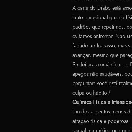
A carta do Diabo está ass
tanto emocional quanto fís
padrões que repetimos, o
evitamos enfrentar. Não s
fadado ao fracasso, mas s
avançar, mesmo que pareça
Em leituras românticas, o
apegos não saudáveis, co
perguntar: você está realm
culpa ou hábito?
Química Física e Intensid
Um dos aspectos menos di
atração física e poderosa.
sexual magnética que pode 