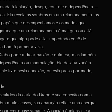
ociada à tentação, desejo, controle e dependência —
ica. Ela revela as sombras em um relacionamento: os
s papéis que desempenhamos e os medos que
ignifica que um relacionamento é maligno ou está
ugere que algo pode estar impedindo você de
 bom à primeira vista.
 Diabo pode indicar paixão e química, mas também
dependência ou manipulação. Ele desafia você a
ente livre nesta conexão, ou está preso por medo,
ade
scutidos da carta do Diabo é sua conexão com a
 Em muitos casos, sua aparição reflete uma energia
parecer quase viciante. A paixão é intensa, e a