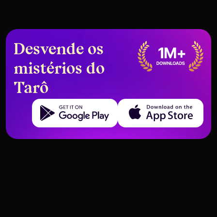
Desvende os
mistérios do
Tarô
Get it on Google Play
Download on the App Store
Como Embaralhar Cartas de
O Que Não Fazer na Sua Primeira
Tarot Como um Profissional
Leitura de Tarot