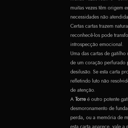
muitas vezes têm origem e
necessidades não atendida
Certas cartas trazem natur
reconhecê-los pode transf
introspecção emocional.
Uma das cartas de gatilho
de um coração perfurado p
desilusão. Se esta carta p
refletindo luto não resolv
de atenção.
A
Torre
é outro potente gat
desmoronamento de fundaç
perda, ou a memória de 
esta carta aparece, vale 