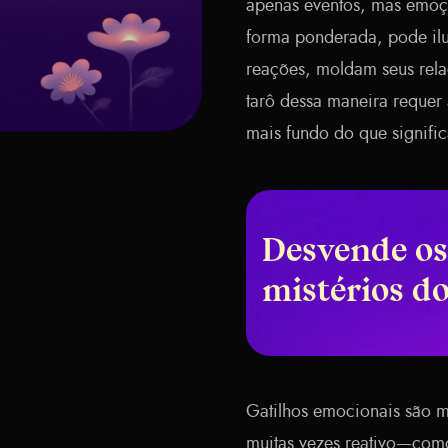
apenas eventos, mas emoç
forma ponderada, pode ilu
reações, moldam seus rela
tarô dessa maneira requer
mais fundo do que signific
Desvende os
mistérios d
Gatilhos emocionais são m
muitas vezes reativo—como