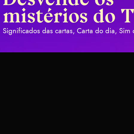
Desvende os
mistérios do 
Significados das cartas, Carta do dia, Si
Quando Ca
e
Invertidas
Boas Notíc