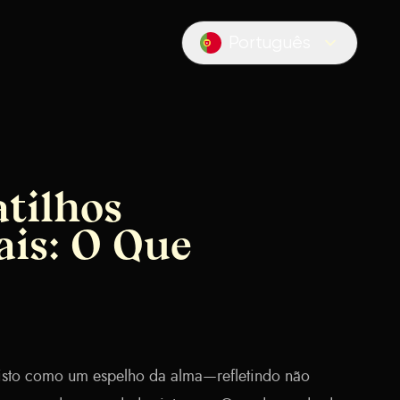
Português
Locale switcher
atilhos
is: O Que
isto como um espelho da alma—refletindo não