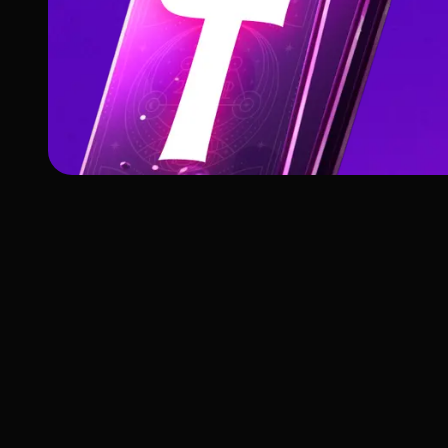
Como Ler a Carta do
Diabo em Espalhos d
Autorreflexão