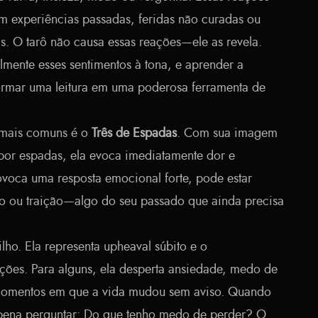
m experiências passadas, feridas não curadas ou
s. O tarô não causa essas reações—ele as revela.
almente esses sentimentos à tona, e aprender a
ormar uma leitura em uma poderosa ferramenta de
 mais comuns é o
Três de Espadas
. Com sua imagem
or espadas, ela evoca imediatamente dor e
rovoca uma resposta emocional forte, pode estar
ido ou traição—algo do seu passado que ainda precisa
ilho. Ela representa upheaval súbito e o
ões. Para alguns, ela desperta ansiedade, medo de
momentos em que a vida mudou sem aviso. Quando
a pena perguntar: Do que tenho medo de perder? O