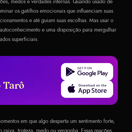
ões, medos e verdades internas. Quando usado de
minar os gatilhos emocionais que influenciam suas
cionamentos e até guiam suas escolhas. Mas usar o
 autoconhecimento e uma disposição para mergulhar
ados superficiais.
Get it on Google Play
o Tarô
Download on the App Store
omentos em que algo desperta um sentimento forte,
 raiva, tristeza, medo ou vergonha. Essas reações