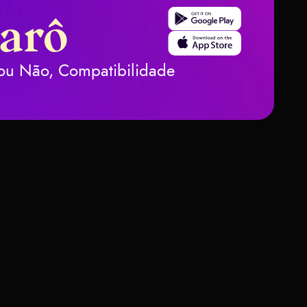
Get it on Google Play
Tarô
Download on the App Stor
m ou Não, Compatibilidade
rtas
 Significam
ias