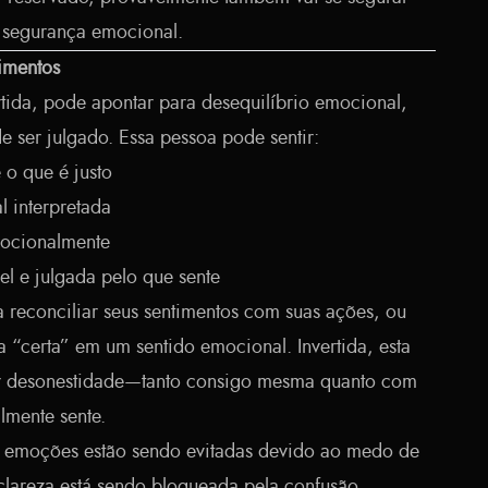
u segurança emocional.
timentos
rtida, pode apontar para desequilíbrio emocional,
 ser julgado. Essa pessoa pode sentir:
 o que é justo
l interpretada
mocionalmente
l e julgada pelo que sente
a reconciliar seus sentimentos com suas ações, ou
sa “certa” em um sentido emocional. Invertida, esta
r desonestidade—tanto consigo mesma quanto com
lmente sente.
as emoções estão sendo evitadas devido ao medo de
 clareza está sendo bloqueada pela confusão