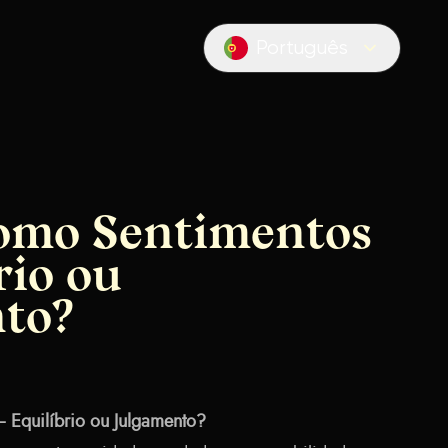
Português
Locale switcher
como Sentimentos
rio ou
to?
– Equilíbrio ou Julgamento?