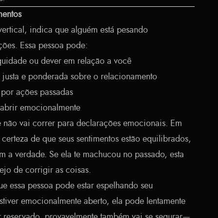
mentos
vertical, indica que alguém está pesando
ões. Essa pessoa pode:
equidade ou dever em relação a você
justa e ponderada sobre o relacionamento
o por ações passadas
e abrir emocionalmente
 não vai correr para declarações emocionais. Em
r certeza de que seus sentimentos estão equilibrados,
om a verdade. Se ela te machucou no passado, esta
jo de corrigir as coisas.
ue essa pessoa pode estar espelhando seu
tiver emocionalmente aberto, ela pode lentamente
er reservado, provavelmente também vai se segurar—