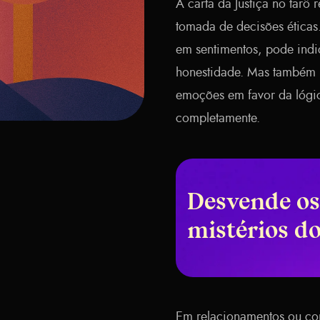
A carta da Justiça no tarô
tomada de decisões éticas
em sentimentos, pode indi
honestidade. Mas também 
emoções em favor da lógic
completamente.
Desvende os
mistérios d
Em relacionamentos ou cont