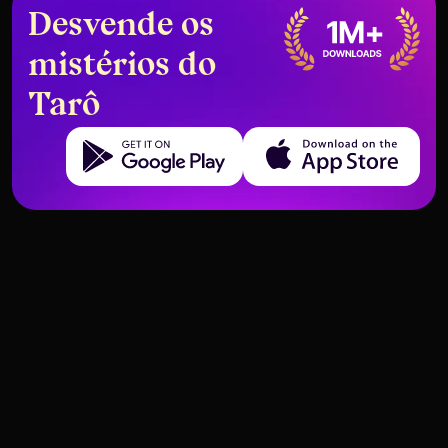
Desvende os
mistérios do
Tarô
Get it on Google Play
Download on the App Store
Cartas de Tarot Que Significam
Cavaleiro de Paus como
Infidelidade
Sentimentos – Paixão ou
Inconstância?