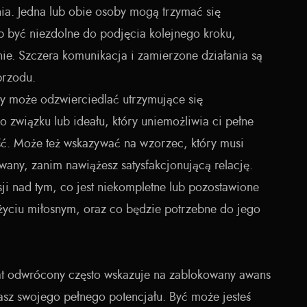
ia. Jedna lub obie osoby mogą trzymać się
b być niezdolne do podjęcia kolejnego kroku,
nie. Szczera komunikacja i zamierzone działania są
przodu.
ny może odzwierciedlać utrzymujące się
 związku lub ideału, który uniemożliwia ci pełne
ść. Może też wskazywać na wzorzec, który musi
wany, zanim nawiążesz satysfakcjonującą relację.
ksji nad tym, co jest niekompletne lub pozostawione
życiu miłosnym, oraz co będzie potrzebne do jego
at odwrócony często wskazuje na zablokowany awans
gasz swojego pełnego potencjału. Być może jesteś