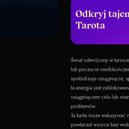
Odkryj taje
Tarota
Świat odwrócony w tarocie
lub poczucie niedokończeni
symbolizuje osiągnięcie, 
ta energia jest zablokowan
osiągnięciem celu lub nie
problemów.
Ta karta może wskazywać na
powtarzał wzorce bez wido