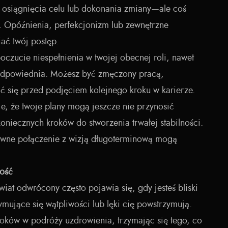
u, osiągnięcia celu lub dokonania zmiany—ale coś
e. Opóźnienia, perfekcjonizm lub zewnętrzne
ać twój postęp.
oczucie niespełnienia w twojej obecnej roli, nawet
 odpowiednia. Możesz być zmęczony pracą,
ć się przed podjęciem kolejnego kroku w karierze.
je, że twoje plany mogą jeszcze nie przynosić
 koniecznych kroków do stworzenia trwałej stabilności.
owne połączenie z wizją długoterminową mogą
ość
iat odwrócony często pojawia się, gdy jesteś bliski
mujące się wątpliwości lub lęki cię powstrzymują.
roków w podróży uzdrowienia, trzymając się tego, co