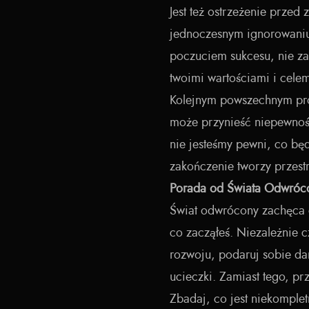
Jest też ostrzeżenie przed
jednoczesnym ignorowaniu
poczuciem sukcesu, nie za
twoimi wartościami i cele
Kolejnym powszechnym pro
może przynieść niepewnoś
nie jesteśmy pewni, co będ
zakończenie tworzy przest
Porada od Świata Odwró
Świat odwrócony zachęca ci
co zacząłeś. Niezależnie c
rozwoju, podaruj sobie da
ucieczki. Zamiast tego, pr
Zbadaj, co jest niekompletn