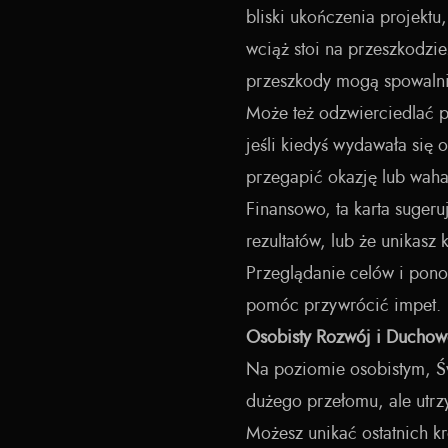
bliski ukończenia projekt
wciąż stoi na przeszkodzi
przeszkody mogą spowalni
Może też odzwierciedlać p
jeśli kiedyś wydawała się
przegapić okazję lub waha
Finansowo, ta karta sugeru
rezultatów, lub że unikasz
Przeglądanie celów i pon
pomóc przywrócić impet.
Osobisty Rozwój i Duchow
Na poziomie osobistym, Św
dużego przełomu, ale utrzy
Możesz unikać ostatnich k