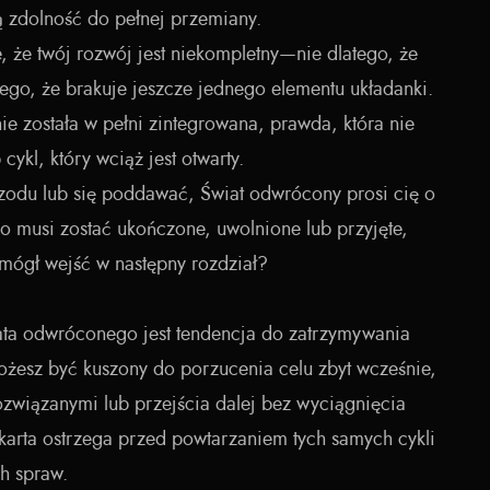
ą zdolność do pełnej przemiany.
, że twój rozwój jest niekompletny—nie dlatego, że
tego, że brakuje jeszcze jednego elementu układanki.
nie została w pełni zintegrowana, prawda, która nie
cykl, który wciąż jest otwarty.
rzodu lub się poddawać, Świat odwrócony prosi cię o
o musi zostać ukończone, uwolnione lub przyjęte,
mógł wejść w następny rozdział?
a odwróconego jest tendencja do zatrzymywania
żesz być kuszony do porzucenia celu zbyt wcześnie,
ozwiązanymi lub przejścia dalej bez wyciągnięcia
 karta ostrzega przed powtarzaniem tych samych cykli
h spraw.