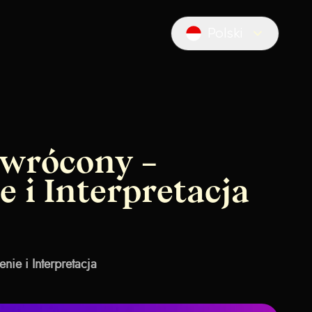
Polski
Locale switcher
wrócony –
 i Interpretacja
ie i Interpretacja