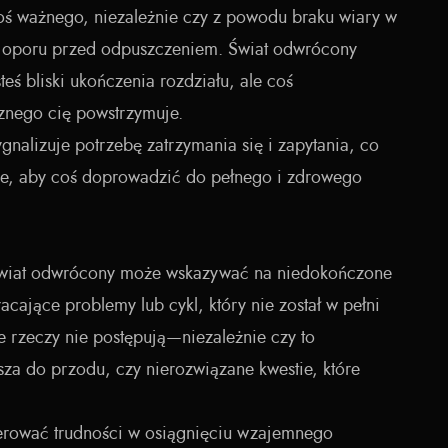
ś ważnego, niezależnie czy z powodu braku wiary w
zy oporu przed odpuszczeniem. Świat odwrócony
teś bliski ukończenia rozdziału, ale coś
znego cię powstrzymuje.
ygnalizuje potrzebę zatrzymania się i zapytania, co
ne, aby coś doprowadzić do pełnego i zdrowego
Świat odwrócony może wskazywać na niedokończone
ające problemy lub cykl, który nie został w pełni
e rzeczy nie postępują—niezależnie czy to
sza do przodu, czy nierozwiązane kwestie, które
gerować trudności w osiągnięciu wzajemnego