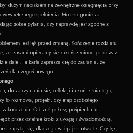
 zbyt dużym naciskiem na zewnętrzne osiągnięcia przy
 wewnętrznego spełnienia. Możesz gonić za
dając sobie pytania, czy naprawdę jest zgodne z
m.
blemem jest lęk przed zmianą. Kończenie rozdziału
ć, a czasami opieramy się zakończeniom, ponieważ
zie dalej. Ta karta zaprasza cię do zaufania, że
rzeń dla czegoś nowego.
conego
ę do zatrzymania się, refleksji i ukończenia tego,
zy to rozmowa, projekt, czy etap osobistego
r zakończenia. Odrzuć pokusę pośpiechu lub
zejdź przez ostatnie kroki z uwagą i świadomością.
e i zapytaj się, dlaczego wciąż jest otwarte. Czy lęk,