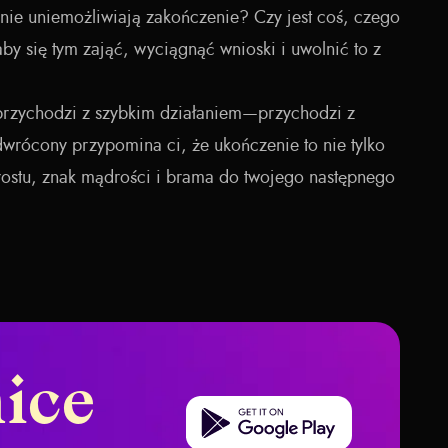
enie uniemożliwiają zakończenie? Czy jest coś, czego
aby się tym zająć, wyciągnąć wnioski i uwolnić to z
przychodzi z szybkim działaniem—przychodzi z
rócony przypomina ci, że ukończenie to nie tylko
rostu, znak mądrości i brama do twojego następnego
ice
Get it on Google Play