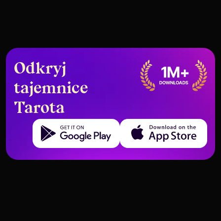
Odkryj
tajemnice
Tarota
Get it on Google Play
Download on the App Store
Rozkład Tarota na Rozwój
Czy Sześć Pentakli oznacza, że