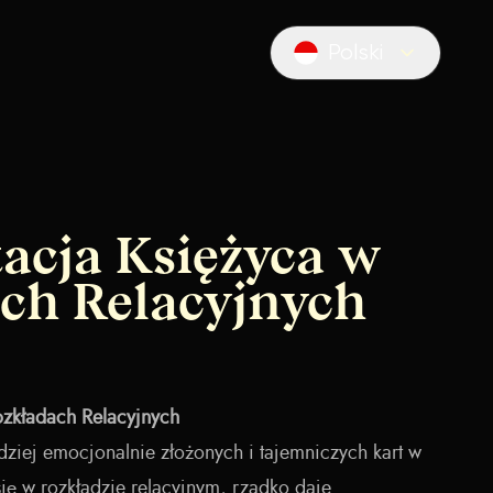
Polski
Locale switcher
tacja Księżyca w
ch Relacyjnych
ozkładach Relacyjnych
rdziej emocjonalnie złożonych i tajemniczych kart w
 się w rozkładzie relacyjnym, rzadko daje