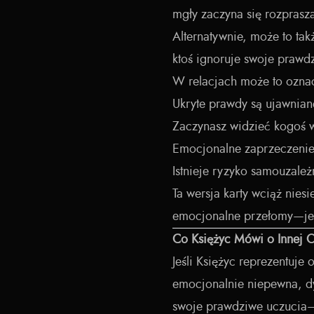
mgły zaczyna się rozprasz
Alternatywnie, może to ta
ktoś ignoruje swoje prawdzi
W relacjach może to ozna
Ukryte prawdy są ujawnian
Zaczynasz widzieć kogoś 
Emocjonalne zaprzeczenie n
Istnieje ryzyko samouzale
Ta wersja karty wciąż nie
emocjonalne przełomy—jeśl
Co Księżyc Mówi o Innej 
Jeśli Księżyc reprezentuje
emocjonalnie niepewna, d
swoje prawdziwe uczucia—n