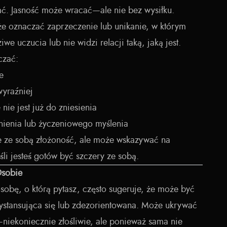
ać. Jasność może wracać—ale nie bez wysiłku.
kże oznaczać zaprzeczenie lub unikanie, w którym
we uczucia lub nie widzi relacji taką, jaką jest.
czać:
e
wyraźniej
ie jest już do zniesienia
żnienia lub życzeniowego myślenia
sie ze sobą złożoność, ale może wskazywać na
i jesteś gotów być szczery ze sobą.
Osobie
 osobę, o którą pytasz, często sugeruje, że może być
ystansująca się lub zdezorientowana. Może ukrywać
iekoniecznie złośliwie, ale ponieważ sama nie