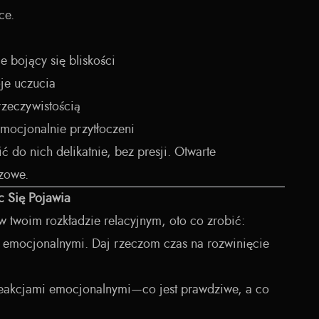
ce.
e bojący się bliskości
je uczucia
rzeczywistością
emocjonalnie przytłoczeni
 do nich delikatnie, bez presji. Otwarte
czowe.
c Się Pojawia
w twoim rozkładzie relacyjnym, oto co zrobić:
i emocjonalnymi. Daj rzeczom czas na rozwinięcie
reakcjami emocjonalnymi—co jest prawdziwe, a co