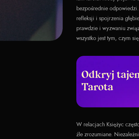
bezpośrednie odpowiedzi. 
refleksji i spojrzenia głę
prawdzie i wyzwaniu związ
wszystko jest tym, czym si
Odkryj taje
Tarota
W relacjach Księżyc często
źle zrozumiane. Niezależn