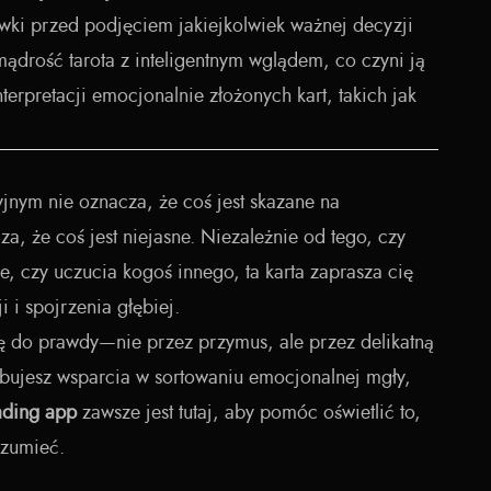
wki przed podjęciem jakiejkolwiek ważnej decyzji
mądrość tarota z inteligentnym wglądem, co czyni ją
erpretacji emocjonalnie złożonych kart, takich jak
yjnym nie oznacza, że coś jest skazane na
, że coś jest niejasne. Niezależnie od tego, czy
e, czy uczucia kogoś innego, ta karta zaprasza cię
i i spojrzenia głębiej.
ę do prawdy—nie przez przymus, ale przez delikatną
bujesz wsparcia w sortowaniu emocjonalnej mgły,
ading app
zawsze jest tutaj, aby pomóc oświetlić to,
ozumieć.