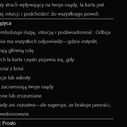
zy strach wpływający na twoje osądy, ta karta jest
j intuicji i podchodzić do wszystkiego powoli.
ężyca
ymbolizuje iluzję, intuicję i podświadomość. Odbija
 nie ma wszystkich odpowiedzi—gdzie instynkt,
ają główną rolę.
h ta karta często pojawia się, gdy:
oisz z kimś
je lub sekrety
ć zaciemniają twoje osądy
ione lub zrozumiane
ady ani oszustwa—ale sugeruje, że brakuje jasności,
westionowane.
 Prosto