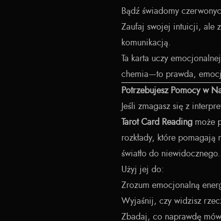
Bądź świadomy czerwonych 
Zaufaj swojej intuicji, ale
komunikacją.
Ta karta uczy emocjonalnej
chemia—to prawda, emocjo
Potrzebujesz Pomocy w N
Jeśli zmagasz się z interp
Tarot Card Reading
może po
rozkłady, które pomagają 
światło do niewidocznego.
Użyj jej do:
Zrozum emocjonalną energi
Wyjaśnij, czy widzisz rzec
Zbadaj, co naprawdę mówi 