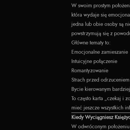
W swoim prostym położeni
która wydaje się emocjon
jedna lub obie osoby są n
powstrzymują się z powodu
Główne tematy to:
Emocjonalne zamieszanie
Intuicyjne połączenie
Romantyzowanie
Strach przed odrzuceniem
Bycie kierowanym bardziej
To często karta „czekaj i 
mieć jeszcze wszystkich in
Kiedy Wyciągniesz Księż
W odwróconym położeniu 