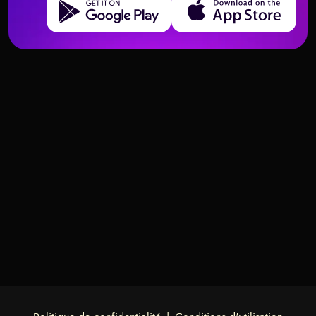
Introduction au Tarot
Introduction au Tarot
Règles de base pour travailler
Premiers pas dans la divination
Que ne pas faire en tant que
Premiers pas dans la divination
avec les cartes de tarot –
débutant au Tarot – Précautions
préparation, respect et état
et erreurs courantes
d'esprit