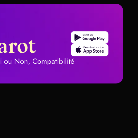
Get it on Google Play
arot
Download on the App Store
ui ou Non, Compatibilité
es Trois de
ifie-t-elle