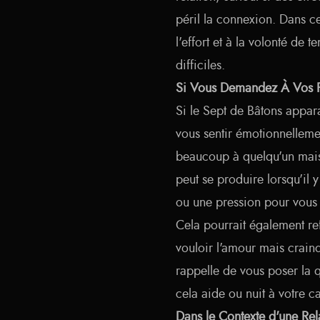
péril la connexion. Dans ce
l'effort et à la volonté de
difficiles.
Si Vous Demandez À Vos P
Si le Sept de Bâtons appar
vous sentir émotionnelleme
beaucoup à quelqu'un mais
peut se produire lorsqu'il
ou une pression pour vous
Cela pourrait également re
vouloir l'amour mais crain
rappelle de vous poser la q
cela aide ou nuit à votre 
Dans le Contexte d'une Rel