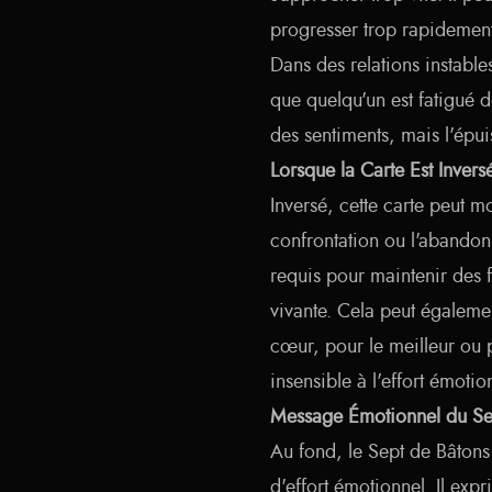
progresser trop rapidemen
Dans des relations instable
que quelqu'un est fatigué de
des sentiments, mais l'épu
Lorsque la Carte Est Invers
Inversé, cette carte peut m
confrontation ou l'abandon d
requis pour maintenir des 
vivante. Cela peut égaleme
cœur, pour le meilleur ou p
insensible à l'effort émotio
Message Émotionnel du Se
Au fond, le Sept de Bâtons 
d'effort émotionnel. Il exp