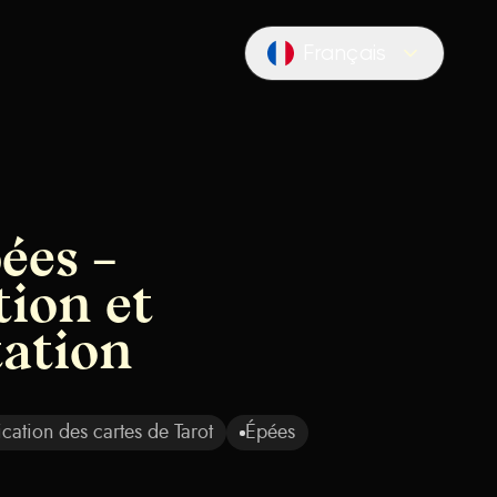
Français
Locale switcher
ées –
tion et
tation
ication des cartes de Tarot
Épées