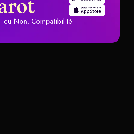
arot
Download on the App Store
ui ou Non, Compatibilité
nification des cartes de Tarot
Épées
es -
on et
tion