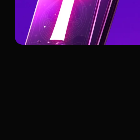
Structure du jeu et signification des cartes de Ta
Six of Swords –
Signification et
Interprétation