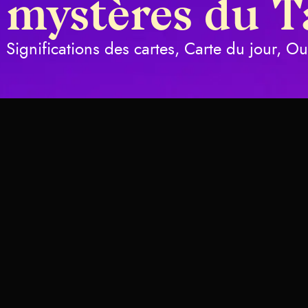
mystères du T
Significations des cartes, Carte du jour, O
rot
Épées
Structure du jeu et sig
Cinq d'Épé
Significati
Interpréta