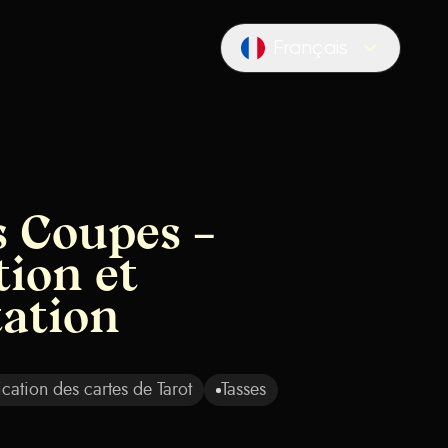
Français
Locale switcher
s Coupes –
tion et
tation
ication des cartes de Tarot
Tasses