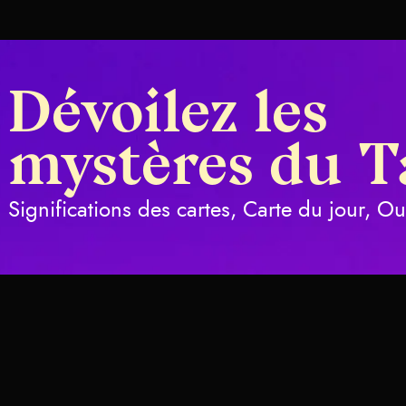
Dévoilez les
mystères du T
Significations des cartes, Carte du jour, O
rot
Tasses
Structure du jeu et sig