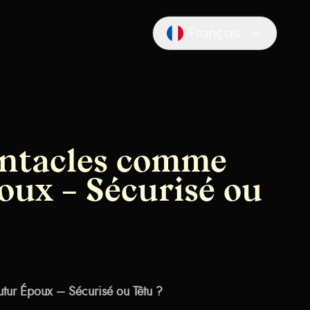
Français
Locale switcher
entacles comme
oux – Sécurisé ou
tur Époux – Sécurisé ou Têtu ?