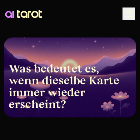
Togg
Was bedeutet es,
wenn dieselbe Karte
immer wieder
erscheint?