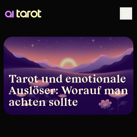
Togg
Tarot und emotionale
Auslöser: Worauf man
achten sollte