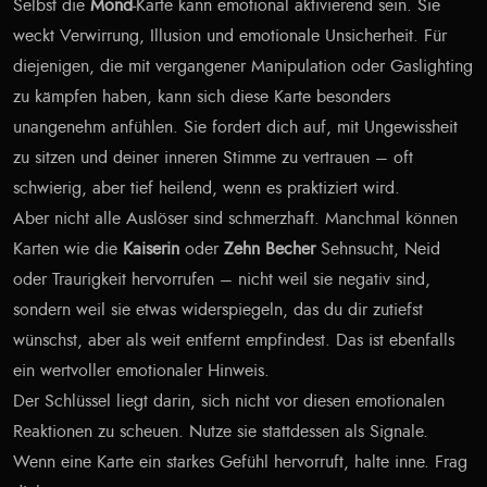
Selbst die
Mond
-Karte kann emotional aktivierend sein. Sie
weckt Verwirrung, Illusion und emotionale Unsicherheit. Für
diejenigen, die mit vergangener Manipulation oder Gaslighting
zu kämpfen haben, kann sich diese Karte besonders
unangenehm anfühlen. Sie fordert dich auf, mit Ungewissheit
zu sitzen und deiner inneren Stimme zu vertrauen – oft
schwierig, aber tief heilend, wenn es praktiziert wird.
Aber nicht alle Auslöser sind schmerzhaft. Manchmal können
Karten wie die
Kaiserin
oder
Zehn Becher
Sehnsucht, Neid
oder Traurigkeit hervorrufen – nicht weil sie negativ sind,
sondern weil sie etwas widerspiegeln, das du dir zutiefst
wünschst, aber als weit entfernt empfindest. Das ist ebenfalls
ein wertvoller emotionaler Hinweis.
Der Schlüssel liegt darin, sich nicht vor diesen emotionalen
Reaktionen zu scheuen. Nutze sie stattdessen als Signale.
Wenn eine Karte ein starkes Gefühl hervorruft, halte inne. Frag