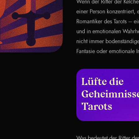
Wenn der Ritter der Kelche
einer Person konzentriert, e
Romantiker des Tarots – ei
und in emotionalen Wahrhei
nicht immer bodenständige
Fantasie oder emotionale I
Lüfte die
Geheimnisse
Tarots
Was bedeutet der Ritter de