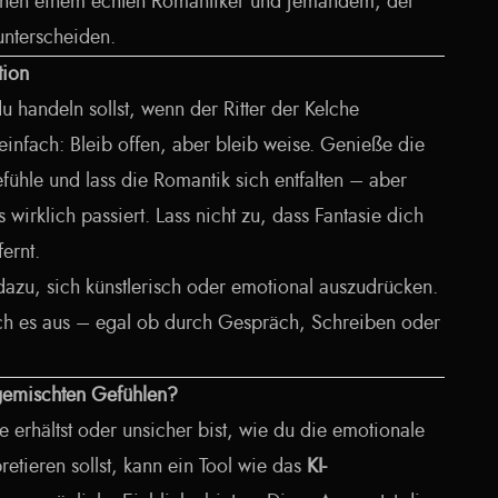
schen einem echten Romantiker und jemandem, der
 unterscheiden.
tion
u handeln sollst, wenn der Ritter der Kelche
t einfach: Bleib offen, aber bleib weise. Genieße die
fühle und lass die Romantik sich entfalten – aber
 wirklich passiert. Lass nicht zu, dass Fantasie dich
fernt.
dazu, sich künstlerisch oder emotional auszudrücken.
ich es aus – egal ob durch Gespräch, Schreiben oder
 gemischten Gefühlen?
erhältst oder unsicher bist, wie du die emotionale
retieren sollst, kann ein Tool wie das
KI-