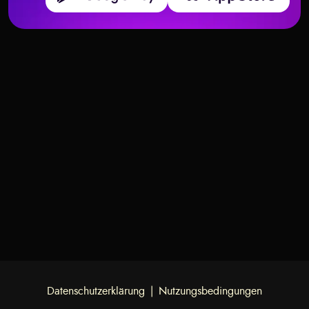
Deckstruktur und Bedeutungen der Tarotkarten
Deckstruktur und Bedeutungen der Tarotkarten
Königin der Pentakel –
Pentakel
Ritter der Pentakel – Bedeutung
Pentakel
Bedeutung und Interpretation
und Interpretation
Datenschutzerklärung
|
Nutzungsbedingungen