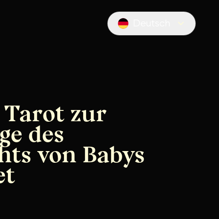
Deutsch
Locale switcher
Tarot zur
ge des
hts von Babys
et